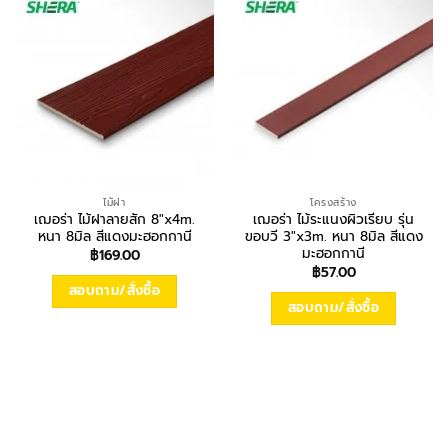
ไม้ฝา
โครงสร้าง
เฌอร่า ไม้ฝาลายสัก 8″x4m.
เฌอร่า ไม้ระแนงผิวเรียบ รุ่น
หนา 8มิล สีแดงมะฮอกกานี
ขอบวี 3″x3m. หนา 8มิล สีแดง
มะฮอกกานี
฿
169.00
฿
57.00
สอบถาม/สั่งซื้อ
สอบถาม/สั่งซื้อ