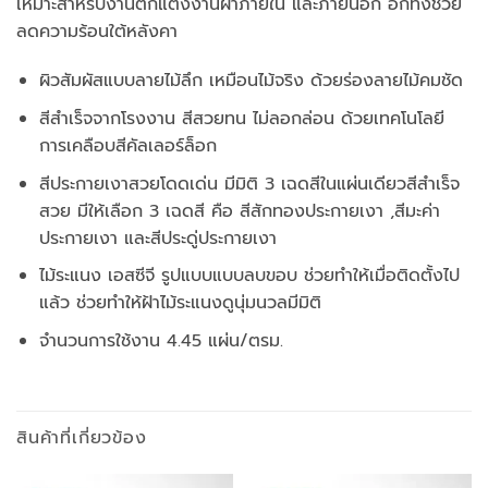
เหมาะสำหรับงานตกแต่งงานฝ้าภายใน และภายนอก อีกทั้งช่วย
ลดความร้อนใต้หลังคา
ผิวสัมผัสแบบลายไม้ลึก เหมือนไม้จริง ด้วยร่องลายไม้คมชัด
สีสำเร็จจากโรงงาน สีสวยทน ไม่ลอกล่อน ด้วยเทคโนโลยี
การเคลือบสีคัลเลอร์ล็อก
สีประกายเงาสวยโดดเด่น มีมิติ 3 เฉดสีในแผ่นเดียวสีสำเร็จ
สวย มีให้เลือก 3 เฉดสี คือ สีสักทองประกายเงา ,สีมะค่า
ประกายเงา และสีประดู่ประกายเงา
ไม้ระแนง เอสซีจี รูปแบบแบบลบขอบ ช่วยทำให้เมื่อติดตั้งไป
แล้ว ช่วยทำให้ฝ้าไม้ระแนงดูนุ่มนวลมีมิติ
จำนวนการใช้งาน 4.45 แผ่น/ตรม.
สินค้าที่เกี่ยวข้อง