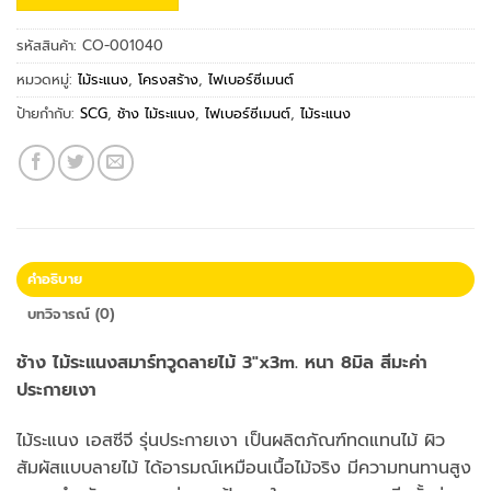
รหัสสินค้า:
CO-001040
หมวดหมู่:
ไม้ระแนง
,
โครงสร้าง
,
ไฟเบอร์ซีเมนต์
ป้ายกำกับ:
SCG
,
ช้าง ไม้ระแนง
,
ไฟเบอร์ซีเมนต์
,
ไม้ระแนง
คำอธิบาย
บทวิจารณ์ (0)
ช้าง ไม้ระแนงสมาร์ทวูดลายไม้ 3″x3m. หนา 8มิล สีมะค่า
ประกายเงา
ไม้ระแนง เอสซีจี รุ่นประกายเงา เป็นผลิตภัณฑ์ทดแทนไม้ ผิว
สัมผัสแบบลายไม้ ได้อารมณ์เหมือนเนื้อไม้จริง มีความทนทานสูง