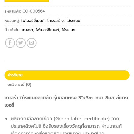
รหัสสินค้า:
CO-000564
หมวดหมู่:
ไฟเบอร์ซีเมนต์
,
โครงสร้าง
,
ไม้ระแนง
ป้ายกำกับ:
เฌอร่า
,
ไฟเบอร์ซีเมนต์
,
ไม้ระแนง
คำอธิบาย
บทวิจารณ์ (0)
เฌอร่า ไม้ระแนงลายสัก รุ่นขอบตรง 3″x3m. หนา 8มิล สีแดง
เชอรี่
ผลิตภัณฑ์ฉลากเขียว (Green label certificate) จาก
ประเทศสิงคโปร์ ซึ่งรับรองเรื่องวัสดุที่สามารถ ผ่านเกณฑ์
เรื่องการรักษาสิ่งแวดล้อมรายแรกในประเทศไทย