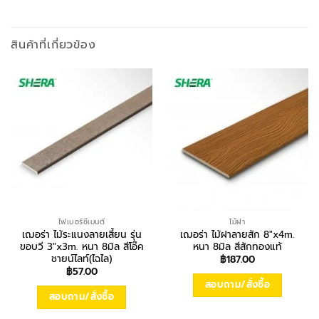
สินค้าที่เกี่ยวข้อง
ไฟเบอร์ซีเมนต์
ไม้ฝา
เฌอร่า ไม้ระแนงลายเสี้ยน รุ่น
เฌอร่า ไม้ฝาลายสัก 8″x4m.
ขอบวี 3″x3m. หนา 8มิล สีโอ๊ค
หนา 8มิล สีสักทองแท้
ชายน์ไลท์(ไฉไล)
฿
187.00
฿
57.00
สอบถาม/สั่งซื้อ
สอบถาม/สั่งซื้อ