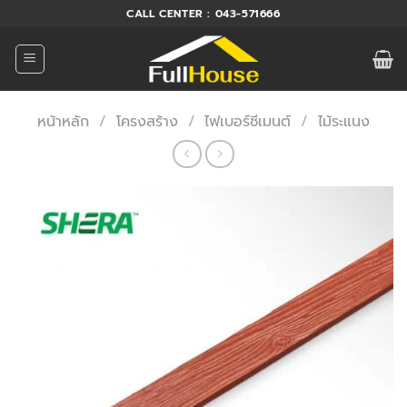
ข้าม
CALL CENTER : 043-571666
ไป
ยัง
เนื้อหา
หน้าหลัก
/
โครงสร้าง
/
ไฟเบอร์ซีเมนต์
/
ไม้ระแนง