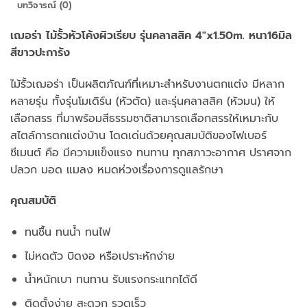
บทวิจารณ์ (0)
เฌอร่า ไม้รั้วหัวโค้งผิวเรียบ รุ่นคลาสสิค 4″x1.50m. หนา16มิล
สีขาวปะการัง
ไม้รั้วเฌอร่า เป็นผลิตภัณฑ์ที่เหมาะสำหรับงานตกแต่ง มีหลาก
หลายรุ่น ทั้งรุ่นโมเดิร์น (หัวตัด) และรุ่นคลาสสิค (หัวมน) ให้
เลือกสรร ที่มาพร้อมสีธรรมชาติสามารถเลือกสรรให้เหมาะกับ
สไตล์การตกแต่งบ้าน โดดเด่นด้วยคุณสมบัติของไฟเบอร์
ซีเมนต์ คือ มีความแข็งแรง ทนทาน ทุกสภาวะอากาศ ปราศจาก
ปลวก มอด แมลง หมดห่วงเรื่องการดูแลรักษา
คุณสมบัติ
ทนชื้น ทนน้ำ ทนไฟ
ไม่หดตัว บิดงอ หรือเปราะหักง่าย
น้ำหนักเบา ทนทาน รับแรงกระแทกได้ดี
ติดตั้งง่าย สะดวก รวดเร็ว