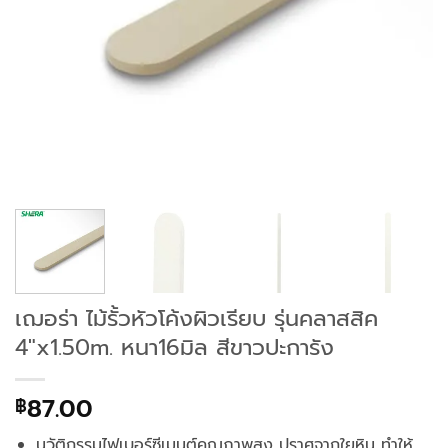
เฌอร่า ไม้รั้วหัวโค้งผิวเรียบ รุ่นคลาสสิค
4″x1.50m. หนา16มิล สีขาวปะการัง
87.00
฿
นวัติกรรมไฟเบอร์ซีเมนต์คุณภาพสูง ปราศจากใยหิน ทำให้