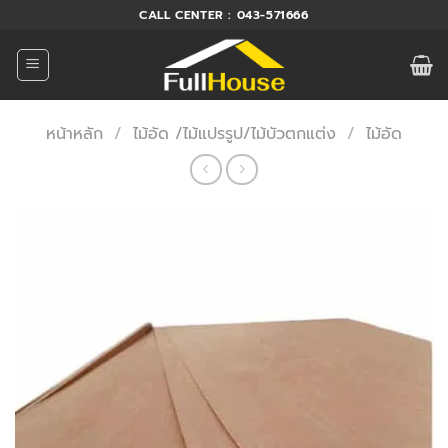
ข้าม
CALL CENTER : 043-571666
ไป
ยัง
เนื้อหา
หน้าหลัก
/
ไม้อัด /ไม้แปรรูป/ไม้บัวตกแต่ง
/
ไม้อัด