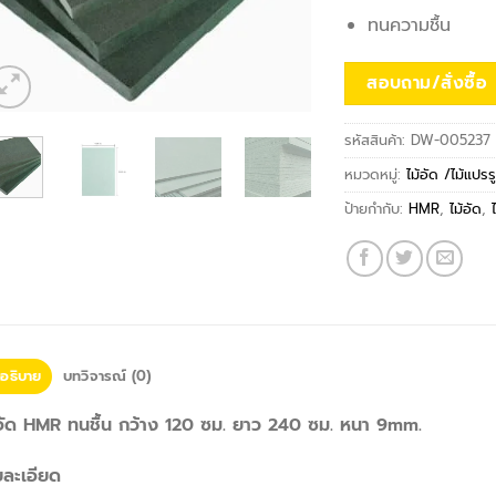
ทนความชื้น
สอบถาม/สั่งซื้อ
รหัสสินค้า:
DW-005237
หมวดหมู่:
ไม้อัด /ไม้แปร
ป้ายกำกับ:
HMR
,
ไม้อัด
,
อธิบาย
บทวิจารณ์ (0)
้อัด HMR ทนชื้น กว้าง 120 ซม. ยาว 240 ซม. หนา 9mm.
ยละเอียด