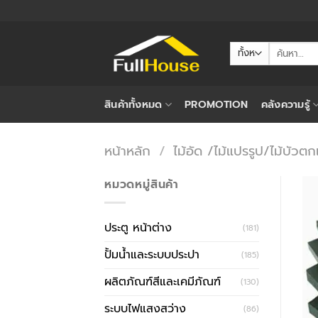
ข้าม
ไป
ยัง
ค้นหา:
เนื้อหา
สินค้าทั้งหมด
PROMOTION
คลังความรู้
หน้าหลัก
/
ไม้อัด /ไม้แปรรูป/ไม้บัวตก
หมวดหมู่สินค้า
ประตู หน้าต่าง
(181)
ปั้มน้ำและระบบประปา
(185)
ผลิตภัณฑ์สีและเคมีภัณฑ์
(130)
ระบบไฟแสงสว่าง
(86)