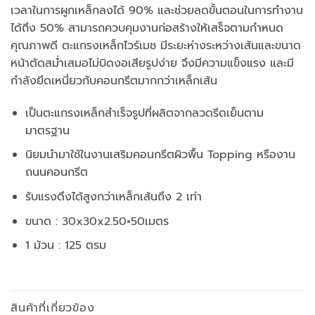
เวลาในการผูกเหล็กลงได้ 90% และช่วยลดขั้นตอนในการทำงาน
ได้ถึง 50% สามารถควบคุมงานก่อสร้างให้เสร็จตามกำหนด
คุณภาพดี ตะแกรงเหล็กไวร์เมช มีระยะห่างระหว่างเส้นและขนาด
หน้าตัดสม่ำเสมอไม่บิดงอเสียรูปง่าย จึงมีความแข็งแรง และมี
กำลังยึดเหนี่ยวกับคอนกรีตมากกว่าเหล็กเส้น
เป็นตะแกรงเหล็กสำเร็จรูปที่ผลิตจากลวดรีดเย็นตาม
มาตรฐาน
นิยมนำมาใช้ในงานเสริมคอนกรีตผิวพื้น Topping หรืองาน
ถนนคอนกรีต
รับแรงดึงได้สูงกว่าเหล็กเส้นถึง 2 เท่า
ขนาด : 30x30x2.50×50เมตร
1 ม้วน : 125 ตรม
สินค้าที่เกี่ยวข้อง