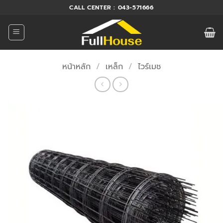
ข้าม
CALL CENTER : 043-571666
ไป
ยัง
เนื้อหา
หน้าหลัก
/
เหล็ก
/
ไวร์เมช