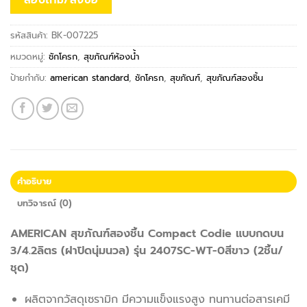
สอบถาม/สั่งซื้อ
รหัสสินค้า:
BK-007225
หมวดหมู่:
ชักโครก
,
สุขภัณฑ์ห้องน้ำ
ป้ายกำกับ:
american standard
,
ชักโครก
,
สุขภัณฑ์
,
สุขภัณฑ์สองชิ้น
คำอธิบาย
บทวิจารณ์ (0)
AMERICAN สุขภัณฑ์สองชิ้น Compact Codie แบบกดบน
3/4.2ลิตร (ฝาปิดนุ่มนวล) รุ่น 2407SC-WT-0สีขาว (2ชิ้น/
ชุด)
ผลิตจากวัสดุเซรามิก มีความแข็งแรงสูง ทนทานต่อสารเคมี