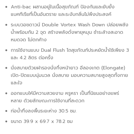
Anti-bac ผสานอยู่ในเนื้อสุขภัณฑ์ ป้องกันและยับยั้ง
แบคทีเรียที่เป็นอันตราย และระงับกลิ่นไม่พึงประสงค์
ระบบวอชดาวน์ Double Vortex Wash Down ปล่อยพลัง
น้ำพร้อมกัน 2 จุด สร้างพลังดั่งพายุหมุน ชำระล้างสะอาด
หมดจด ไม่ตกค้าง
การใช้งานแบบ Dual Flush โถสุขภัณฑ์ประหยัดน้ำใช้เพียง 3
และ 4.2 ลิตร ต่อครั้ง
นั่งสบายด้วยฝารองนั่งกึ่งหน้ายาว อีลองเกต (Elongate)
เปิด-ปิดแบบนุ่มนวล นั่งสบาย มอบความสบายสูงสุดทั้งกาย
และใจ
ออกแบบให้มีความสวยงาม หรูหรา เป็นที่นิยมอย่างแพร่
หลาย ด้วยลักษณะการใช้งานที่สะดวก
ท่อน้ำทิ้งลงพื้นระยะห่าง 30.5 ซม.
ขนาด 39.9 x 69.7 x 78.2 ซม