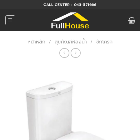
ข้าม
CALL CENTER : 043-571666
ไป
ยัง
เนื้อหา
หน้าหลัก
/
สุขภัณฑ์ห้องน้ำ
/
ชักโครก