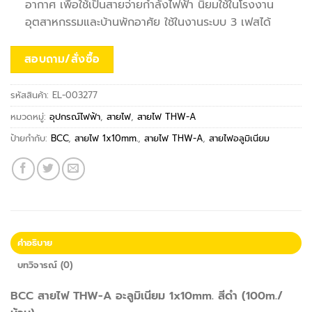
อากาศ เพื่อใช้เป็นสายจ่ายกำลังไฟฟ้า นิยมใช้ในโรงงาน
อุตสาหกรรมและบ้านพักอาศัย ใช้ในงานระบบ 3 เฟสได้
สอบถาม/สั่งซื้อ
รหัสสินค้า:
EL-003277
หมวดหมู่:
อุปกรณ์ไฟฟ้า
,
สายไฟ
,
สายไฟ THW-A
ป้ายกำกับ:
BCC
,
สายไฟ 1x10mm.
,
สายไฟ THW-A
,
สายไฟอลูมิเนียม
คำอธิบาย
บทวิจารณ์ (0)
BCC สายไฟ THW-A อะลูมิเนียม 1x10mm. สีดำ (100m./