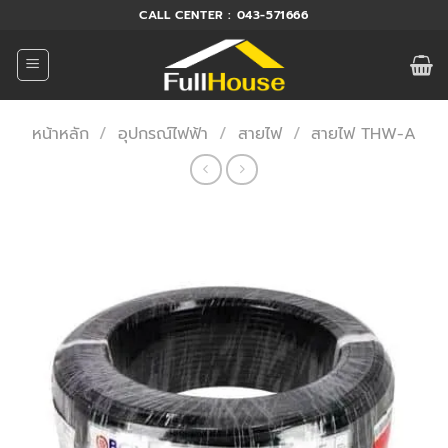
ข้าม
CALL CENTER : 043-571666
ไป
ยัง
เนื้อหา
หน้าหลัก
/
อุปกรณ์ไฟฟ้า
/
สายไฟ
/
สายไฟ THW-A