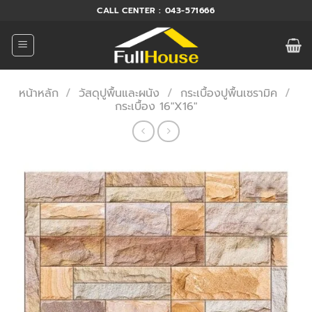
ข้าม
CALL CENTER : 043-571666
ไป
ยัง
เนื้อหา
หน้าหลัก
/
วัสดุปูพื้นและผนัง
/
กระเบื้องปูพื้นเซรามิค
/
กระเบื้อง 16"X16"