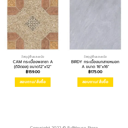
วัสดุปูพื้นและผนัง
วัสดุปูพื้นและผนัง
CAM กระเบื้องพลาซา A
BIRDY กระเบื้องนกสายหมอก
(ดิจิตอล) ขนาด12″x12″
A ขนาด 16″x16″
฿
159.00
฿
175.00
สอบถาม/สั่งซื้อ
สอบถาม/สั่งซื้อ
Copyright 2022 © FullHouse Store