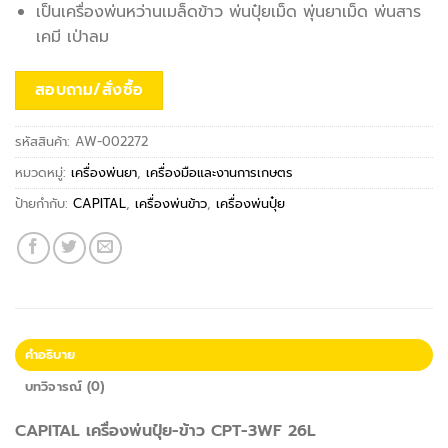
เป็นเครื่องพ่นหว่านเมล็ดข้าว พ่นปุ๋ยเม็ด พุ่นยาเม็ด พ่นสาร
เคมี เป่าลม
สอบถาม/สั่งซื้อ
รหัสสินค้า:
AW-002272
หมวดหมู่:
เครื่องพ่นยา
,
เครื่องมือและงานการเกษตร
ป้ายกำกับ:
CAPITAL
,
เครื่องพ่นข้าว
,
เครื่องพ่นปุ๋ย
คำอธิบาย
บทวิจารณ์ (0)
CAPITAL เครื่องพ่นปุ๋ย-ข้าว CPT-3WF 26L