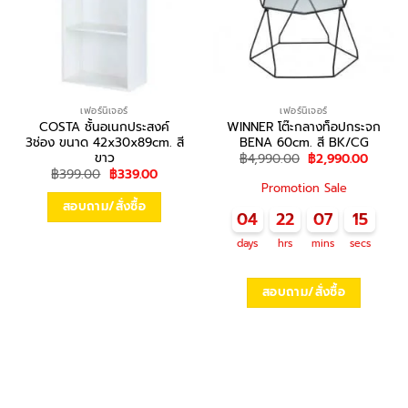
เฟอร์นิเจอร์
เฟอร์นิเจอร์
COSTA ชั้นอเนกประสงค์
WINNER โต๊ะกลางท็อปกระจก
3ช่อง ขนาด 42x30x89cm. สี
BENA 60cm. สี BK/CG
ขาว
Original
Curren
฿
4,990.00
฿
2,990.00
price
price
Original
Current
฿
399.00
฿
339.00
was:
is:
price
price
Promotion Sale
฿4,990.00.
฿2,990
was:
is:
สอบถาม/สั่งซื้อ
฿399.00.
฿339.00.
04
22
07
15
days
hrs
mins
secs
สอบถาม/สั่งซื้อ