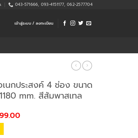
.
043-571666, 093-4151177, 062-2577704
เข้าสู่ระบบ / ลงทะเบียน
อเนกประสงค์ 4 ช่อง ขนาด
180 mm. สีส้มพาสเทล
iginal
Current
99.00
ice
price
s:
is:
50.00.
฿499.00.