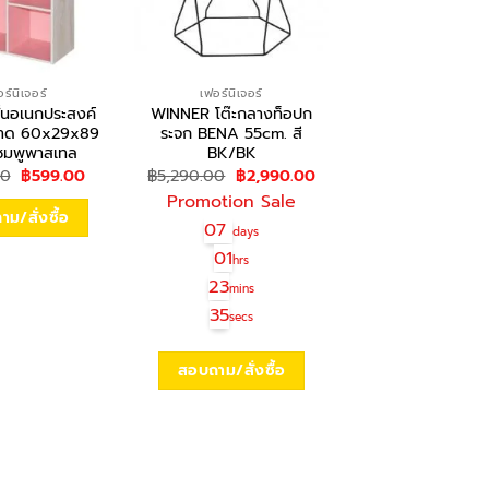
ร์นิเจอร์
เฟอร์นิเจอร์
เฟอร์นิเจอร์
้นอเนกประสงค์
WINNER โต๊ะกลางท็อปก
WINNER ตู้เตี้ยบา
นาด 60x29x89
ระจก BENA 55cm. สี
MAR 80cm. สี 
ีชมพูพาสเทล
BK/BK
฿
5,190.00
Original
Current
Original
Current
00
฿
599.00
฿
5,290.00
฿
2,990.00
price
price
price
price
สอบถาม/สั่งซื
Promotion Sale
was:
is:
was:
is:
ม/สั่งซื้อ
฿650.00.
฿599.00.
฿5,290.00.
฿2,990.00.
07
days
01
hrs
23
mins
35
secs
สอบถาม/สั่งซื้อ