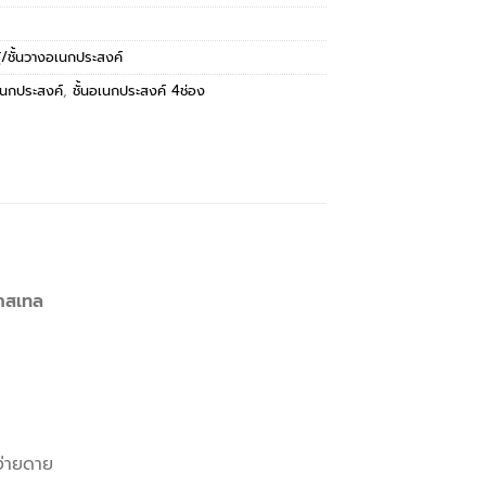
ู้/ชั้นวางอเนกประสงค์
อเนกประสงค์
,
ชั้นอเนกประสงค์ 4ช่อง
าสเทล
งง่ายดาย