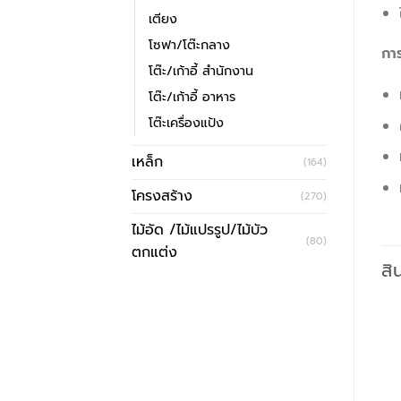
เตียง
โซฟา/โต๊ะกลาง
กา
โต๊ะ/เก้าอี้ สำนักงาน
โต๊ะ/เก้าอี้ อาหาร
โต๊ะเครื่องแป้ง
เหล็ก
(164)
โครงสร้าง
(270)
ไม้อัด /ไม้แปรรูป/ไม้บัว
(80)
ตกแต่ง
สิ