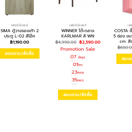
เฟอร์นิเจอร์
เฟอร์นิเจอร์
เฟอ
SIMA ตู้วางรองเท้า 2
WINNER โต๊ะกลาง
COSTA ชั
ประตู L-02 สีโอ๊ค
KARLMAR สี WN
5 ช่อง ข
cm. ส
Original
Current
฿
1,190.00
฿
4,990.00
฿
2,590.00
price
price
฿
650.
Promotion Sale
was:
is:
สอบถาม/สั่งซื้อ
฿4,990.00.
฿2,590.00.
07
days
สอบถา
01
hrs
23
mins
35
secs
สอบถาม/สั่งซื้อ