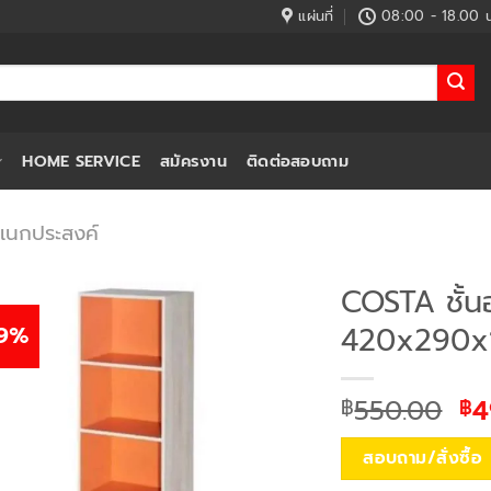
แผ่นที่
08:00 - 18.00 น
HOME SERVICE
สมัครงาน
ติดต่อสอบถาม
งอเนกประสงค์
COSTA ชั้น
9%
420x290x1
Or
550.00
4
฿
฿
pr
wa
สอบถาม/สั่งซื้อ
฿5