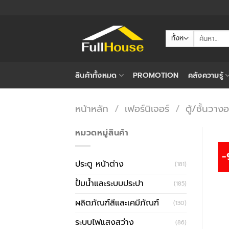
ข้าม
ไป
ยัง
ค้นหา:
เนื้อหา
สินค้าทั้งหมด
PROMOTION
คลังความรู้
หน้าหลัก
/
เฟอร์นิเจอร์
/
ตู้/ชั้นวา
หมวดหมู่สินค้า
-
ประตู หน้าต่าง
(181)
ปั้มน้ำและระบบประปา
(185)
ผลิตภัณฑ์สีและเคมีภัณฑ์
(130)
ระบบไฟแสงสว่าง
(86)