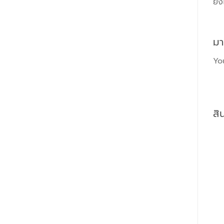
ยัง
มา
Yo
สิ