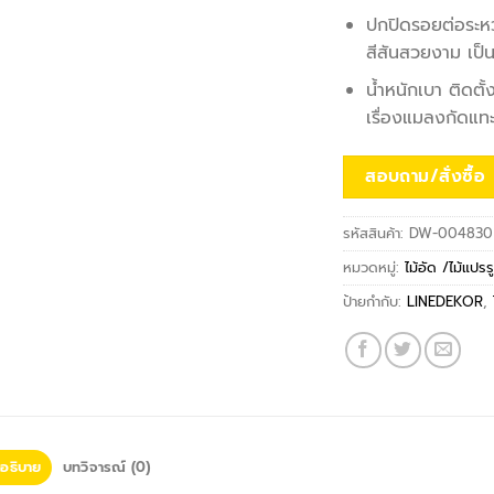
ปกปิดรอยต่อระหว่
สีสันสวยงาม เป็น
น้ำหนักเบา ติดตั
เรื่องแมลงกัดแท
สอบถาม/สั่งซื้อ
รหัสสินค้า:
DW-004830
หมวดหมู่:
ไม้อัด /ไม้แปร
ป้ายกำกับ:
LINEDEKOR
,
อธิบาย
บทวิจารณ์ (0)