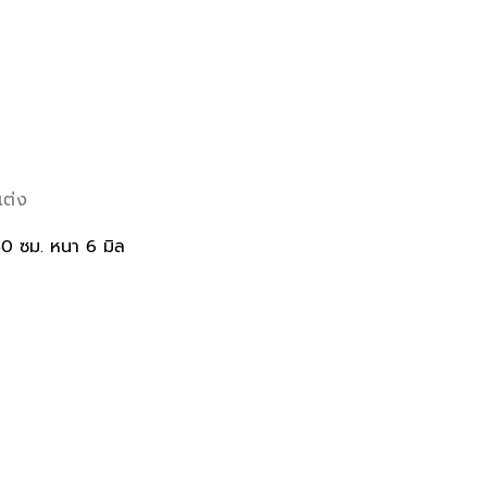
แต่ง
40 ซม. หนา 6 มิล