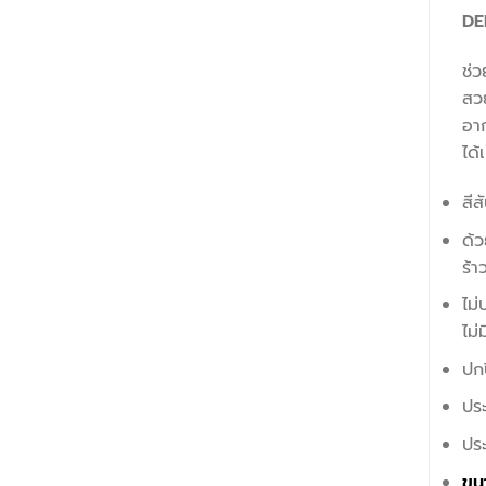
DE
ช่ว
สว
อาก
ได้
สีส
ด้ว
ร้า
ไม่
ไม่
ปกป
ประ
ประ
ขนา