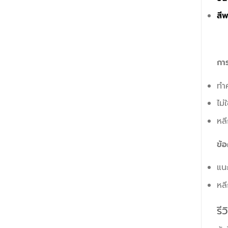
สีพ
กา
ทำค
ไม่
หลี
ข้อ
แนะ
หลี
รีว