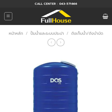
ข้าม
CALL CENTER : 043-571666
ไป
ยัง
เนื้อหา
หน้าหลัก
/
ปั้มน้ำและระบบประปา
/
ถังเก็บน้ำ/ถังบำบัด