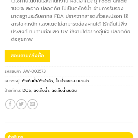
ไว้ใช้ภายในบ้านและสำนักงาน ผลิตจากวัสดุ Food Grade
100% สะอาด ปลอดภัย ไม่เป็นตะไคร่น้ำ ผ่านการรับรอง
มาตรฐานระดับสากล FDA ปราศจากสารตะกั่วและปรอท ไร้
สารโลหะหนัก แสงแดดไม่สามารถส่องผ่านได้ ไร้กลิ่นไม่พึง
ประสงค์ ทนทานต่อแสง UV ใช้งานได้อย่างอุ่นใจ ปลอดภัย
ต่อสุขภาพ
สอบถาม/สั่งซื้อ
รหัสสินค้า:
AW-003573
หมวดหมู่:
ถังเก็บน้ำ/ถังบำบัด
,
ปั้มน้ำและระบบประปา
ป้ายกำกับ:
DOS
,
ถังเก็บน้ำ
,
ถังเก็บน้ำบนดิน
คำอธิบาย