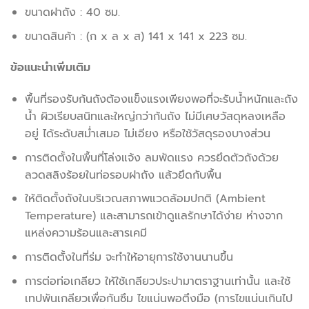
ขนาดฝาถัง : 40 ซม.
ขนาดสินค้า : (ก x ล x ส) 141 x 141 x 223 ซม.
ข้อแนะนำเพิ่มเติม
พื้นที่รองรับก้นถังต้องแข็งแรงเพียงพอที่จะรับน้ำหนักและถัง
น้ำ ผิวเรียบสนิทและใหญ่กว่าก้นถัง ไม่มีเศษวัสดุหลงเหลือ
อยู่ ได้ระดับสม่ำเสมอ ไม่เอียง หรือใช้วัสดุรองบางส่วน
การติดตั้งในพื้นที่โล่งแจ้ง ลมพัดแรง ควรยึดตัวถังด้วย
ลวดสลิงร้อยในท่อรอบฝาถัง แล้วยึดกับพื้น
ให้ติดตั้งถังในบริเวณสภาพแวดล้อมปกติ (Ambient
Temperature) และสามารถเข้าดูแลรักษาได้ง่าย ห่างจาก
แหล่งความร้อนและสารเคมี
การติดตั้งในที่ร่ม จะทำให้อายุการใช้งานนานขึ้น
การต่อท่อเกลียว ให้ใช้เกลียวประปามาตราฐานเท่านั้น และใช้
เทปพันเกลียวเพื่อกันซึม ไขแน่นพอตึงมือ (การไขแน่นเกินไป