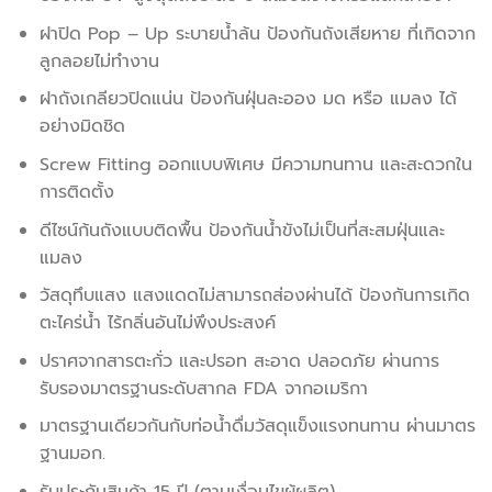
ฝาปิด Pop – Up ระบายน้ำล้น ป้องกันถังเสียหาย ที่เกิดจาก
ลูกลอยไม่ทำงาน
ฝาถังเกลียวปิดแน่น ป้องกันฝุ่นละออง มด หรือ แมลง ได้
อย่างมิดชิด
Screw Fitting ออกแบบพิเศษ มีความทนทาน และสะดวกใน
การติดตั้ง
ดีไซน์ก้นถังแบบติดพื้น ป้องกันน้ำขังไม่เป็นที่สะสมฝุ่นและ
แมลง
วัสดุทึบแสง แสงแดดไม่สามารถส่องผ่านได้ ป้องกันการเกิด
ตะไคร่น้ำ ไร้กลิ่นอันไม่พึงประสงค์
ปราศจากสารตะกั่ว และปรอท สะอาด ปลอดภัย ผ่านการ
รับรองมาตรฐานระดับสากล FDA จากอเมริกา
มาตรฐานเดียวกันกับท่อน้ำดื่มวัสดุแข็งแรงทนทาน ผ่านมาตร
ฐานมอก.
รับประกันสินค้า 15 ปี (ตามเงื่อนไขผู้ผลิต)