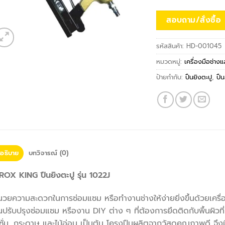
สอบถาม/สั่งซื้อ
รหัสสินค้า:
HD-001045
หมวดหมู่:
เครื่องมือช่าง
ป้ายกำกับ:
ปืนยิงตะปู
,
ปื
อธิบาย
บทวิจารณ์ (0)
ROX KING ปืนยิงตะปู รุ่น 1022J
วยความสะดวกในการซ่อมแซม หรือทำงานช่างให้ง่ายยิ่งขึ้นด้วยเคร
ปรับปรุงซ่อมแซม หรืองาน DIY ต่าง ๆ ที่ต้องการยึดติดกับพื้นผิวท
ซั่ม, กระดาษ และไม้อ่อน เป็นต้น โครงปืนผลิตจากวัสดุคุณภาพดี จ