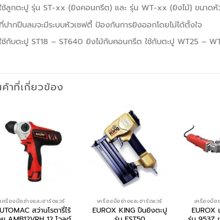
ใช้ลูกตะปู รุ่น ST-xx (ยิงคอนกรีต) และ รุ่น WT-xx (ยิงไม้) ขนาดห
ที่ปากปืนลมจะมีระบบหัวเซฟตี้ ป้องกันการยิงออกโดยไม่ได้ตั้งใจ
ใช้กับตะปู ST18 – ST640 ยิงไม้กับคอนกรีต ใช้กับตะปู WT25 – W
นค้าที่เกี่ยวข้อง
เครื่องมือช่างและฮาร์ดแวร์
เครื่องมือช่างและฮาร์ดแวร์
เครื่องมือ
UTOMAC สว่านโรตารี่ไร้
EUROX KING ปืนยิงตะปู
EUROX เลื
าย AMB12VRH 12 โวลต์
รุ่น FST50
รุ่น 953Z