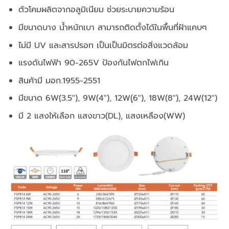
ตัวโคมผลิตจากอลูมิเนียม ช่วยระบายความร้อน
มีขนาดบาง น้ำหนักเบา สามารถติดตั้งได้ในพื้นที่ฝ้าแคบๆ
ไม่มี UV และสารปรอท เป็นเป็นมิตรต่อสิ่งแวดล้อม
แรงดันไฟฟ้า 90-265V ป้องกันไฟตกไฟเกิน
สินค้ามี มอก.1955-2551
มีขนาด 6W(3.5″), 9W(4″), 12W(ุ6″), 18W(8″), 24W(12″)
มี 2 แสงให้เลือก แสงขาว(DL), แสงเหลือง(WW)