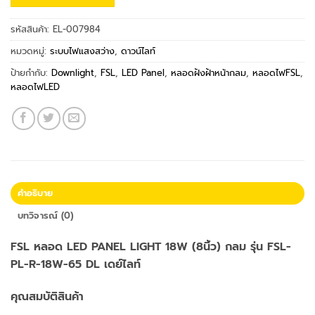
รหัสสินค้า:
EL-007984
หมวดหมู่:
ระบบไฟแสงสว่าง
,
ดาวน์ไลท์
ป้ายกำกับ:
Downlight
,
FSL
,
LED Panel
,
หลอดฝังฝ้าหน้ากลม
,
หลอดไฟFSL
,
หลอดไฟLED
คำอธิบาย
บทวิจารณ์ (0)
FSL หลอด LED PANEL LIGHT 18W (8นิ้ว) กลม รุ่น FSL-
PL-R-18W-65 DL เดย์ไลท์
คุณสมบัติสินค้า