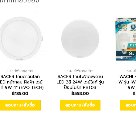
นค้าที่เกี่ยวข้อง
ระบบไฟแสงสว่าง
ระบบไฟแสงสว่าง
ระบบ
RACER โคมดาวน์ไลท์
RACER โคมไฟติดเพดาน
IWACHI 
ED หน้ากลม ฝังฝ้า เดย์
LED 3สี 24W เดย์ไลท์ รุ่น
W รุ่น I
ลท์ 9W 4″ (EVO TECH)
ป๊อปไบร์ท PBT03
9W 
฿
135.00
฿
558.00
฿
สอบถาม/สั่งซื้อ
สอบถาม/สั่งซื้อ
สอบถา