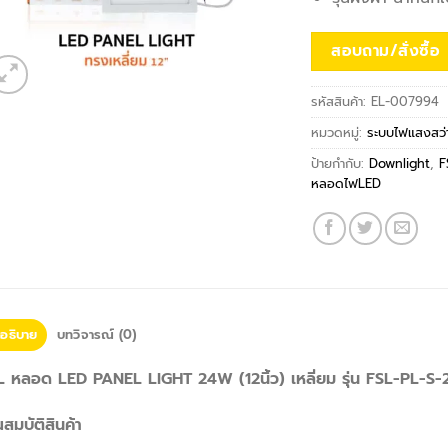
สอบถาม/สั่งซื้อ
รหัสสินค้า:
EL-007994
หมวดหมู่:
ระบบไฟแสงสว่
ป้ายกำกับ:
Downlight
,
F
หลอดไฟLED
อธิบาย
บทวิจารณ์ (0)
L หลอด LED PANEL LIGHT 24W (12นิ้ว) เหลี่ยม รุ่น FSL-PL-S-
สมบัติสินค้า