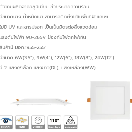
ตัวโคมผลิตจากอลูมิเนียม ช่วยระบายความร้อน
มีขนาดบาง น้ำหนักเบา สามารถติดตั้งได้ในพื้นที่ฝ้าแคบๆ
ไม่มี UV และสารปรอท เป็นเป็นมิตรต่อสิ่งแวดล้อม
แรงดันไฟฟ้า 90-265V ป้องกันไฟตกไฟเกิน
สินค้ามี มอก.1955-2551
มีขนาด 6W(3.5″), 9W(4″), 12W(ุ6″), 18W(8″), 24W(12″)
มี 2 แสงให้เลือก แสงขาว(DL), แสงเหลือง(WW)