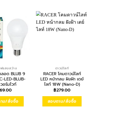
ไฟแสงสว่าง
ดาวน์ไลท์
ระบบไฟแสงสว่า
หลอด BLUB 9
RACER โคมดาวน์ไลท์
RACER โคมไฟติด
WC-LED-BLUB-
LED หน้ากลม ฝังฝ้า เดย์
LED 24W เดย์ไลท์
วอร์มไวท์
ไลท์ 18W (Nano-D)
ป๊อปไบร์ท PB
69.00
฿
279.00
฿
498.00
ม/สั่งซื้อ
สอบถาม/สั่งซื้อ
สอบถาม/สั่งซื