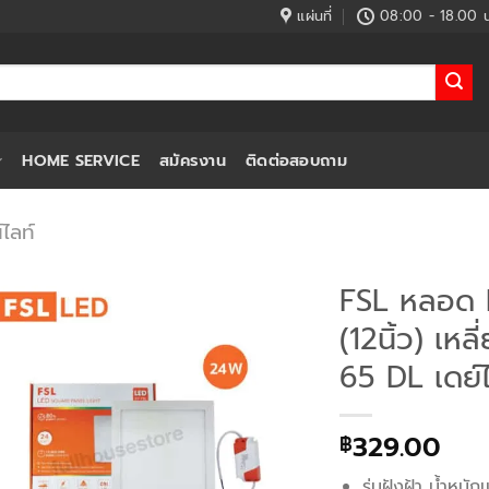
แผ่นที่
08:00 - 18.00 น
HOME SERVICE
สมัครงาน
ติดต่อสอบถาม
์ไลท์
FSL หลอด
(12นิ้ว) เห
65 DL เดย์ไ
329.00
฿
รุ่นฝังฝ้า น้ำหนัก