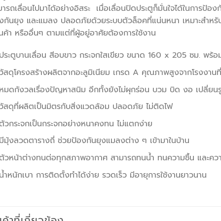
ารถเลื่อนไปมาได้อย่างอิสระ เมื่อเลื่อนปิดประตูก็มั่นใจได้ในการป
งกันยุง และแมลง ปลอดภัยด้วยระบบตัวล็อคที่แน่นหนา เหมาะสำหรับอ
านค้า หรืออื่นๆ ตามแต่ที่ผู้อยู่อาศัยต้องการใช้งาน
ประตูบานเลื่อน สีอบขาว กระจกใสเขียว ขนาด 160 x 205 ซม. พร้อ
วัสดุโครงสร้างผลิตจากอะลูมิเนียม เกรด A คุณภาพสูงจากโรงงานที
หมดกังวลเรื่องปัญหาสนิม อีกทั้งยังไม่ผุกร่อน บวม บิด งอ เปลี่ยน
วัสดุที่ผลิตเป็นมิตรกับสิ่งแวดล้อม ปลอดภัย ไม่ติดไฟ
ตัวกระจกเป็นกระจกอย่างหนาคงทน ไม่แตกง่าย
มีมุ้งลวดตารางถี่ ช่วยป้องกันยุงแมลงต่าง ๆ เข้ามาในบ้าน
ตัวหน้าต่างทนต่อทุกสภาพอากาศ สามารถทนน้ำ ทนความชื้น และความ
น้ำหนักเบา การติดตั้งทำได้ง่าย รวดเร็ว มีอายุการใช้งานยาวนาน
นค้าที่เกี่ยวข้อง