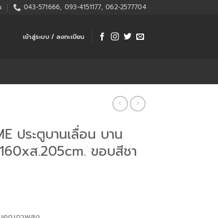
.
043-571666, 093-4151177, 062-2577704
เข้าสู่ระบบ / ลงทะเบียน
 ประตูบานเลื่อน บาน
ก.160xส.205cm. ขอบสีชา
ยมคุณภาพสูง