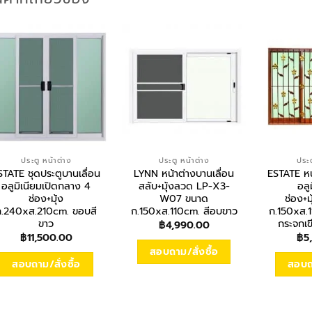
ประตู หน้าต่าง
ประตู หน้าต่าง
ประต
STATE ชุดประตูบานเลื่อน
LYNN หน้าต่างบานเลื่อน
ESTATE หน
อลูมิเนียมเปิดกลาง 4
สลับ+มุ้งลวด LP-X3-
อลู
ช่อง+มุ้ง
W07 ขนาด
ช่อง+ม
ก.240xส.210cm. ขอบสี
ก.150xส.110cm. สีอบขาว
ก.150xส.
ขาว
กระจกเ
฿
4,990.00
฿
11,500.00
฿
5
สอบถาม/สั่งซื้อ
สอบถาม/สั่งซื้อ
สอบถา