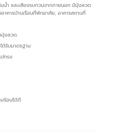
้องกันน้ำ และเสียงรบกวนจากภายนอก มีมุ้งลวด
าคารบ้านเรือนที่พักอาศัย, อาคารสถานที่
มมุ้งลวด
่ได้รับมาตรฐาน
รูปทรง
ร้อนได้ดี