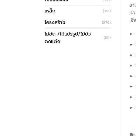
สาม
เหล็ก
(164)
ป้อ
,ร้
โครงสร้าง
(270)
ไม้อัด /ไม้แปรรูป/ไม้บัว
(80)
ตกแต่ง
สิ