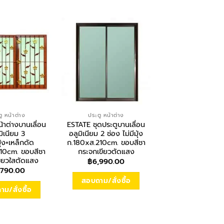
ู หน้าต่าง
ประตู หน้าต่าง
ประตู หน้าต่าง
้าต่างบานเลื่อน
ESTATE ชุดประตูบานเลื่อน
LYNN หน้าต่างบาน
มิเนียม 3
อลูมิเนียม 2 ช่อง ไม่มีมุ้ง
สลับ+มุ้งลวด LP
ุ้ง+เหล็กดัด
ก.180xส.210cm. ขอบสีชา
W03 ขนาด
110cm. ขอบสีชา
กระจกเขียวตัดแสง
ก.120xส.110cm. ส
ขียวใสตัดแสง
฿
6,990.00
฿
3,890.00
,790.00
สอบถาม/สั่งซื้อ
สอบถาม/สั่งซื
ม/สั่งซื้อ