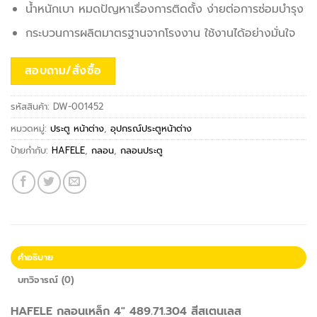
น้ำหนักเบา หมดปัญหาเรื่องการติดตั้ง ง่ายต่อการซ่อมบำรุง
กระบวนการผลิตมาตรฐานจากโรงงาน ใช้งานได้อย่างมั่นใจ
สอบถาม/สั่งซื้อ
รหัสสินค้า:
DW-001452
หมวดหมู่:
ประตู หน้าต่าง
,
อุปกรณ์ประตูหน้าต่าง
ป้ายกำกับ:
HAFELE
,
กลอน
,
กลอนประตู
คำอธิบาย
บทวิจารณ์ (0)
HAFELE กลอนเหล็ก 4″ 489.71.304 สีสเตนเลส