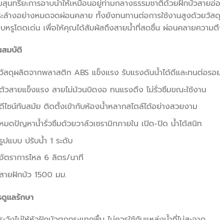
่มสุนทรียะการอาบน้ำให้เหมือนอยู่ท่ามกลางธรรมชาติด้วยฝักบัวสายอ่
ะล้างอย่างหมดจดผ่อนคลาย ทั้งยังทนทานต่อการใช้งานสูงด้วยวัสดุท
ยบหรูโดดเด่น เพื่อให้คุณได้สัมผัสถึงสายน้ำที่สดชื่น ผ่อนคลายความตึ
สมบัติ
วัสดุผลิตจากพลาสติก ABS แข็งแรง รับแรงดันน้ำได้ดีและทนต่อรอย
ตัวสายแข็งแรง สายไม่ม้วนบิดงอ ทนแรงดึง ไม่รั่วซึมขณะใช้งาน
ดีไซน์ทันสมัย ติดตั้งเข้ากับห้องน้ำหลากสไตล์ได้อย่างสวยงาม
หมดปัญหาน้ำรั่วซึมด้วยวาล์วเซรามิกภายใน เปิด-ปิด น้ำได้สนิท
รูปแบบ ปรับน้ำ 1 ระดับ
อัตราการไหล 6 ลิตร/นาที
สายฝักบัว 1500 มม.
รดูแลรักษา
ระวังไม่ให้หัวฝักบัวตกกระแทกพื้น ไม่ควรใช้กับแหล่งน้ำที่ไม่สะอาด