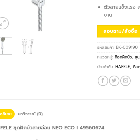
ตัวสายแข็งแรง สา
งาน
สอบถาม/สั่งซื้อ
รหัสสินค้า:
BK-009190
หมวดหมู่:
ก๊อกฝักบัว
,
สุข
ป้ายกำกับ:
HAFELE
,
ก็อก
อธิบาย
บทวิจารณ์ (0)
FELE ชุดฝักบัวสายอ่อน NEO ECO I 49560674