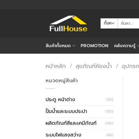
ข้าม
ไป
ยัง
ค้นหา:
เนื้อหา
สินค้าทั้งหมด
PROMOTION
คลังความรู้
หน้าหลัก
/
สุขภัณฑ์ห้องน้ำ
/
อุปกรณ
หมวดหมู่สินค้า
ประตู หน้าต่าง
(181)
ปั้มน้ำและระบบประปา
(185)
ผลิตภัณฑ์สีและเคมีภัณฑ์
(130)
ระบบไฟแสงสว่าง
(86)