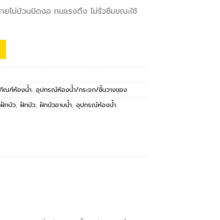
ยไม่ม้วนบิดงอ ทนแรงดึง ไม่รั่วซึมขณะใช้
ภัณฑ์ห้องน้ำ
,
อุปกรณ์ห้องน้ำ/กระจก/ชั้นวางของ
ฝักบัว
,
ฝักบัว
,
ฝักบัวอาบน้ำ
,
อุปกรณ์ห้องน้ำ