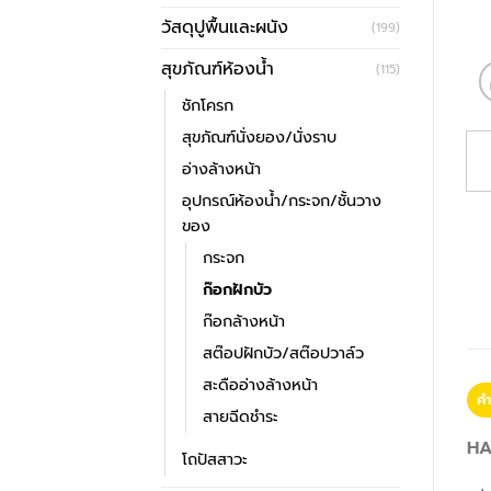
วัสดุปูพื้นและผนัง
(199)
สุขภัณฑ์ห้องน้ำ
(115)
ชักโครก
สุขภัณฑ์นั่งยอง/นั่งราบ
อ่างล้างหน้า
อุปกรณ์ห้องน้ำ/กระจก/ชั้นวาง
ของ
กระจก
ก๊อกฝักบัว
ก๊อกล้างหน้า
สต๊อปฝักบัว/สต๊อปวาล์ว
สะดืออ่างล้างหน้า
คำ
สายฉีดชำระ
HA
โถปัสสาวะ