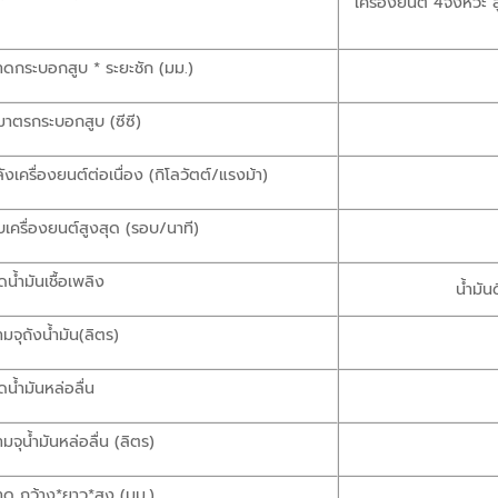
เครื่องยนต์ 4จังหวะ
ดกระบอกสูบ * ระยะชัก (มม.)
มาตรกระบอกสูบ (ซีซี)
ังเครื่องยนต์ต่อเนื่อง (กิโลวัตต์/แรงม้า)
เครื่องยนต์สูงสุด (รอบ/นาที)
ดน้ำมันเชื้อเพลิง
น้ำมัน
มจุถังน้ำมัน(ลิตร)
ดน้ำมันหล่อลื่น
มจุน้ำมันหล่อลื่น (ลิตร)
ด กว้าง*ยาว*สูง (มม.)