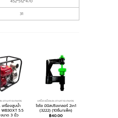
452*512*470
31
อและงานการเกษตร
เครื่องมือและงานการเกษตร
เครื่องมือและงานกา
ครื่องสูบน้ำ
ไชโย มินิสปริงเกลอร์ 2in1
ไชโย สามทาง PE (
ุ่น WB30XT 5.5
(3222) (10ชิ้น/แพ็ค)
แพ็ค)
 ขนาด 3 นิ้ว
฿
40.00