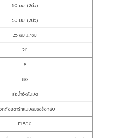
50 มม. (2นิ้ว)
50 มม. (2นิ้ว)
25 ลบ.ม./ชม.
20
8
80
ล่อน้ำอัตโนมัติ
ือกดึงสตาร์ทแบบสปริงรั้งกลับ
EL500