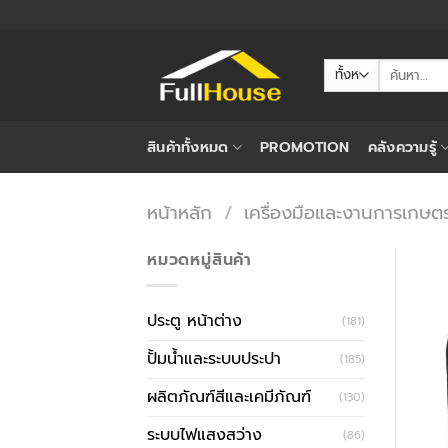
ข้าม
ไป
ยัง
ค้นหา:
เนื้อหา
สินค้าทั้งหมด
PROMOTION
คลังความรู้
หน้าหลัก
/
เครื่องมือและงานการเกษต
หมวดหมู่สินค้า
ประตู หน้าต่าง
(181)
ปั้มน้ำและระบบประปา
(185)
ผลิตภัณฑ์สีและเคมีภัณฑ์
(130)
ระบบไฟแสงสว่าง
(86)