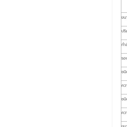
ขนา
ปริ
กำล
รอบ
ชนิ
ควา
ชนิ
ควา
ขนา