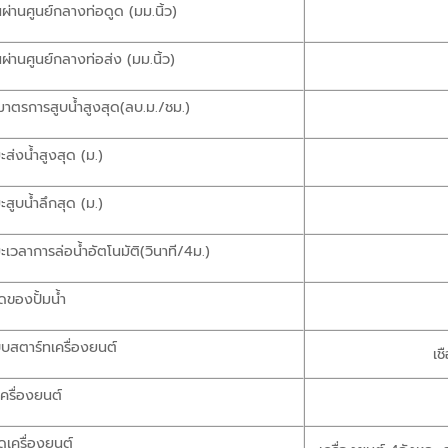
นผ่านศูนย์กลางท่อดูด (มม.นิ้ว)
นผ่านศูนย์กลางท่อส่ง (มม.นิ้ว)
มาตรการสูบน้ำสูงสุด(ลบ.ม./ชม.)
ะส่งน้ำสูงสุด (ม.)
ะสูบน้ำลึกสุด (ม.)
ะเวลาการล่อน้ำอัตโนมัติ(วินาที/4ม.)
ดของปั้มน้ำ
บสตาร์ทเครื่องยนต์
เช
นเครื่องยนต์
ดเครื่องยนต์