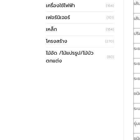
เส้
เครื่องใช้ไฟฟ้า
(164)
เฟอร์นิเจอร์
(101)
เส้
เหล็ก
(164)
ปริ
โครงสร้าง
(270)
ระย
ไม้อัด /ไม้แปรรูป/ไม้บัว
(80)
ตกแต่ง
ระย
ระย
ชนิ
ระบ
รุ่
ชนิ