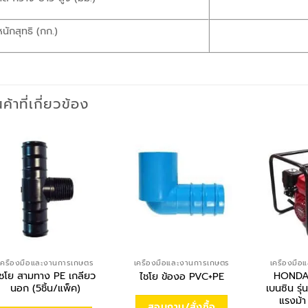
หนักสุทธิ (กก.)
นค้าที่เกี่ยวข้อง
เครื่องมือและงานการเกษตร
เครื่องมือและงานการเกษตร
เครื่องมื
ไชโย สามทาง PE เกลียว
HONDA เ
ไชโย ข้องอ PVC+PE
นอก (5ชิ้น/แพ็ค)
เบนซิน ร
แรงม้า
สอบถาม/สั่งซื้อ