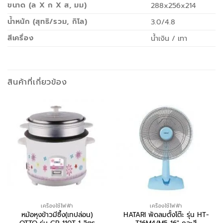
ขนาด (ล X ก X ส, มม)
288x256x214
น้ำหนัก (สุทธิ/รวม, กิโล)
3.0/4.8
สีเครื่อง
น้ำเงิน / เทา
สินค้าที่เกี่ยวข้อง
เครื่องใช้ไฟฟ้า
เครื่องใช้ไฟฟ้า
หม้อหุงข้าวมีซึ้ง(เทปล่อน)
HATARI พัดลมตั้งโต๊ะ รุ่น HT-