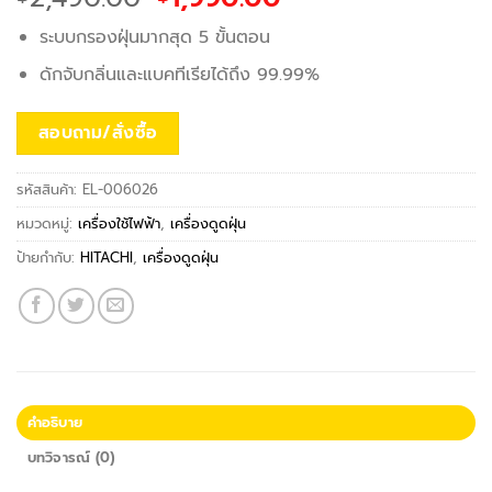
price
price
ระบบกรองฝุ่นมากสุด 5 ขั้นตอน
was:
is:
฿2,490.00.
฿1,990.00.
ดักจับกลิ่นและแบคทีเรียได้ถึง 99.99%
สอบถาม/สั่งซื้อ
รหัสสินค้า:
EL-006026
หมวดหมู่:
เครื่องใช้ไฟฟ้า
,
เครื่องดูดฝุ่น
ป้ายกำกับ:
HITACHI
,
เครื่องดูดฝุ่น
คำอธิบาย
บทวิจารณ์ (0)