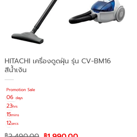
HITACHI เครื่องดูดฝุ่น รุ่น CV-BM16
สีน้ำเงิน
Promotion Sale
06
days
23
hrs
15
mins
12
secs
Original
Current
2,490.00
1,990.00
฿
฿