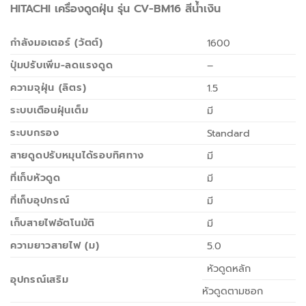
HITACHI เครื่องดูดฝุ่น รุ่น CV-BM16 สีน้ำเงิน
กำลังมอเตอร์ (วัตต์)
1600
ปุ่มปรับเพิ่ม-ลดแรงดูด
–
ความจุฝุ่น (ลิตร)
1.5
ระบบเตือนฝุ่นเต็ม
มี
ระบบกรอง
Standard
สายดูดปรับหมุนได้รอบทิศทาง
มี
ที่เก็บหัวดูด
มี
ที่เก็บอุปกรณ์
มี
เก็บสายไฟอัตโนมัติ
มี
ความยาวสายไฟ (ม)
5.0
หัวดูดหลัก
อุปกรณ์เสริม
หัวดูดตามซอก