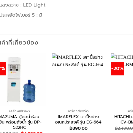
แสงสว่าง : LED Light
ประหยัดไฟเบอร์ 5 : มี
นค้าที่เกี่ยวข้อง
7%
-20%
เครื่องใช้ไฟฟ้า
เครื่องใช้ไฟฟ้า
เครื
MAZUMA ตู้กดน้ำร้อน-
IMARFLEX เตาปิ้งย่าง
HITACHI เคร
ย็น พร้อมถังน้ำ รุ่น DP-
อเนกประสงค์ รุ่น EG-664
CV-BM1
522HC
฿
890.00
฿
2,490.