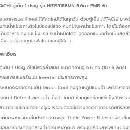
ACHI ตู้เย็น 1 ประตู รุ่น HR1S5188MN 6.6คิว PMB ฟ้า
มอาหารและผักผลไม้ให้สดใหม่ได้ในทุกวัน ด้วยตู้เย็น
HITACHI
มาพร้
งกันน้ำแข็งเกาะตัวในช่องแช่แข็ง หมดปัญหาน้ำแข็งเกาะ โดยไม่ต้อ
เก็บอาหาร คงทนแข็งแรง รับน้ำหนักได้ดี ถูกออกแบบอย่างเป็นสัดส่วน
 จึงตอบโจทย์ทุกไลฟ์สไตล์ของผู้ใช้งาน
ยละเอียด
ตู้เย็น 1 ประตู ดีไซน์สวยล้ำสมัย ขนาดความจุ 6.6 คิว (187.6 ลิตร)
คอมเพรสเซอร์ระบบ Inverter ประสิทธิภาพสูง
ระบบกระจายความเย็น Direct Cool คงอุณหภูมิแม่นยำและรักษาควา
ระบบ i-Defrost ละลายน้ำแข็งอัตโนมัติ ช่วยดูแลช่องแช่แข็งให้พร้อ
สามารถแช่ของได้อย่างจุใจ พร้อมด้วยชั้นวางกระจกแก้วนิรภัยที่รองรั
แผ่นกรองขจัดกลิ่นประสิทธิภาพสูง Triple Power Filter กำจัดกลิ่นต
ขอบยางประตูถอดล้างทำความสะอาดได้ พร้อมเคลือบสารพิเศษป้องกัน