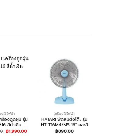
-16%
่องใช้ไฟฟ้า
เครื่องใช้ไฟฟ้า
เครื่องใช้ไฟฟ้า
ื่องดูดฝุ่น รุ่น
HATARI พัดลมตั้งโต๊ะ รุ่น
เตาย่างบาร์บีคิว รุ
6 สีน้ำเงิน
HT-T16M4/M5 16″ คละสี
175A
Original
Current
Orig
00
฿
1,990.00
฿
890.00
฿
1,190.00
฿
99
price
price
pric