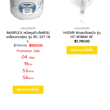
เครื่องใช้ไฟฟ้า
เครื่องใช้ไฟฟ้า
IMARFLEX หม้อหุงข้าวไฟฟ้าไม่
HATARI พัดลมติดผนัง รุ่น
เคลือบเทปล่อน รุ่น RC-337 1.8
HT-W18M4 18″
L.
฿
1,790.00
Original
Current
฿
790.00
฿
550.00
price
price
สอบถาม/สั่งซื้อ
Promotion Sale
was:
is:
฿790.00.
฿550.00.
04
days
19
hrs
53
mins
54
secs
สอบถาม/สั่งซื้อ