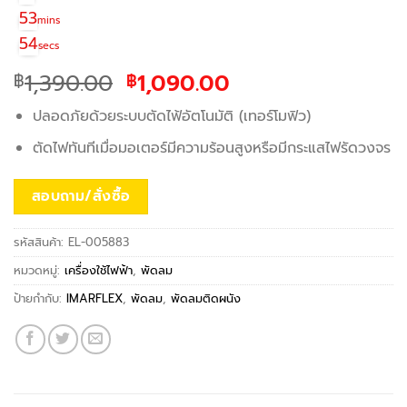
53
mins
54
secs
Original
Current
1,390.00
1,090.00
฿
฿
price
price
ปลอดภัยด้วยระบบตัดไฟ้อัตโนมัติ (เทอร์โมฟิว)
was:
is:
฿1,390.00.
฿1,090.00.
ตัดไฟทันทีเมื่อมอเตอร์มีความร้อนสูงหรือมีกระแสไฟรัดวงจร
สอบถาม/สั่งซื้อ
รหัสสินค้า:
EL-005883
หมวดหมู่:
เครื่องใช้ไฟฟ้า
,
พัดลม
ป้ายกำกับ:
IMARFLEX
,
พัดลม
,
พัดลมติดผนัง