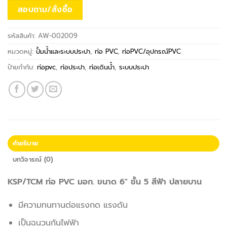
สอบถาม/สั่งซื้อ
รหัสสินค้า:
AW-002009
หมวดหมู่:
ปั้มน้ำและระบบประปา
,
ท่อ PVC
,
ท่อPVC/อุปกรณ์PVC
ป้ายกำกับ:
ท่อpvc
,
ท่อประปา
,
ท่อเดินน้ำ
,
ระบบประปา
คำอธิบาย
บทวิจารณ์ (0)
KSP/TCM ท่อ PVC มอก. ขนาด 6″ ชั้น 5 สีฟ้า ปลายบาน
มีความทนทานต่อแรงกด แรงดัน
เป็นฉนวนกันไฟฟ้า