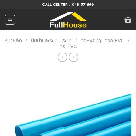
ข้าม
CALL CENTER : 043-571666
ไป
ยัง
เนื้อหา
หน้าหลัก
/
ปั้มน้ำและระบบประปา
/
ท่อPVC/อุปกรณ์PVC
/
ท่อ PVC