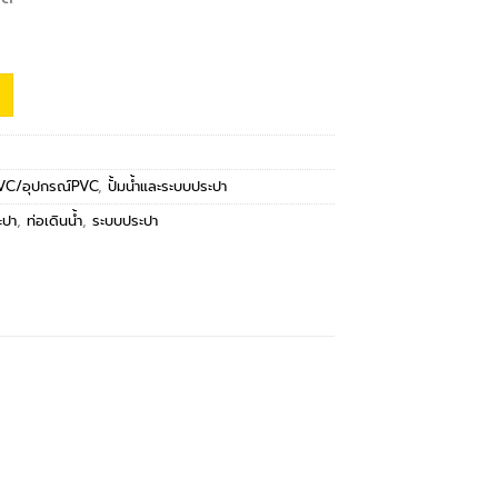
PVC/อุปกรณ์PVC
,
ปั้มน้ำและระบบประปา
ะปา
,
ท่อเดินน้ำ
,
ระบบประปา