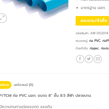
มาตรฐาน มอก.
สอบถาม/สั่งซื้อ
รหัสสินค้า:
AW-002014
หมวดหมู่:
ท่อ PVC
,
ท่อ
ป้ายกำกับ:
ท่อpvc
,
ท่อปร
อธิบาย
บทวิจารณ์ (0)
P/TCM ท่อ PVC มอก. ขนาด 8″ ชั้น 8.5 สีฟ้า ปลายบาน
มีความทนทานต่อแรงกด แรงดัน