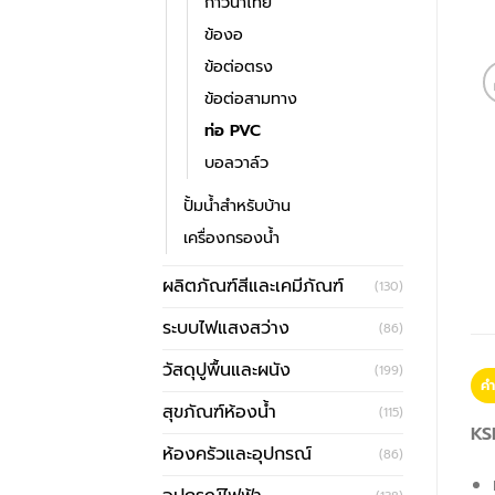
กาวน้ำไทย
ข้องอ
ข้อต่อตรง
ข้อต่อสามทาง
ท่อ PVC
บอลวาล์ว
ปั้มน้ำสำหรับบ้าน
เครื่องกรองน้ำ
ผลิตภัณฑ์สีและเคมีภัณฑ์
(130)
ระบบไฟแสงสว่าง
(86)
วัสดุปูพื้นและผนัง
(199)
คำ
สุขภัณฑ์ห้องน้ำ
(115)
KS
ห้องครัวและอุปกรณ์
(86)