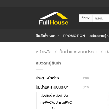
ข้าม
ไป
ยัง
ค้นหา:
เนื้อหา
สินค้าทั้งหมด
PROMOTION
คลังความรู้
หน้าหลัก
/
ปั้มน้ำและระบบประปา
/
ท
หมวดหมู่สินค้า
ประตู หน้าต่าง
(181)
ปั้มน้ำและระบบประปา
(185)
ถังเก็บน้ำ/ถังบำบัด
ท่อPVC/อุปกรณ์PVC