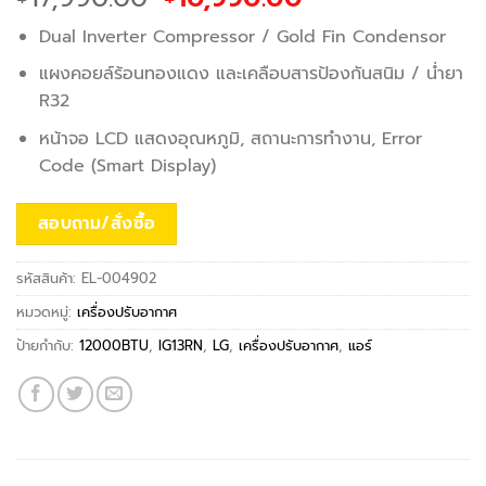
price
price
Dual Inverter Compressor / Gold Fin Condensor
was:
is:
฿17,990.00.
฿10,990.00.
แผงคอยล์ร้อนทองแดง และเคลือบสารป้องกันสนิม / น่ำยา
R32
หน้าจอ LCD แสดงอุณหภูมิ, สถานะการทำงาน, Error
Code (Smart Display)
สอบถาม/สั่งซื้อ
รหัสสินค้า:
EL-004902
หมวดหมู่:
เครื่องปรับอากาศ
ป้ายกำกับ:
12000BTU
,
IG13RN
,
LG
,
เครื่องปรับอากาศ
,
แอร์