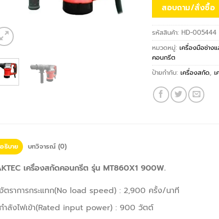
สอบถาม/สั่งซื้อ
รหัสสินค้า:
HD-005444
หมวดหมู่:
เครื่องมือช่าง
คอนกรีต
ป้ายกำกับ:
เครื่องสกัด
,
เ
อธิบาย
บทวิจารณ์ (0)
KTEC เครื่องสกัดคอนกรีต รุ่น MT860X1 900W.
อัตราการกระแทก(No load speed) : 2,900 ครั้ง/นาที
กำลังไฟเข้า(Rated input power) : 900 วัตต์