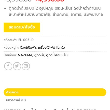
price
price
ตู้กดน้ำดื่มระบบ 2 อุณหภูมิ (ร้อน-เย็น) ถังน้ำคว่ำด้านบน
was:
is:
เหมาะสำหรับบ้านพักอาศัย, สำนักงาน, อาคาร, โรงพยาบาล
฿5,990.00.
฿4,990.00.
สอบถาม/สั่งซื้อ
รหัสสินค้า:
EL-005119
หมวดหมู่:
เครื่องใช้ไฟฟ้า
,
เครื่องใช้ไฟฟ้าในครัว
ป้ายกำกับ:
MAZUMA
,
ตู้กดน้ำ
,
ตู้กดน้ำร้อน-เย็น
คำอธิบาย
บทวิจารณ์ (0)