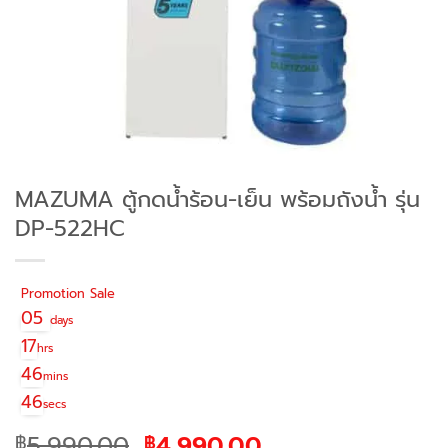
MAZUMA ตู้กดน้ำร้อน-เย็น พร้อมถังน้ำ รุ่น
DP-522HC
Promotion Sale
05
days
17
hrs
46
mins
46
secs
Original
Current
5,990.00
4,990.00
฿
฿