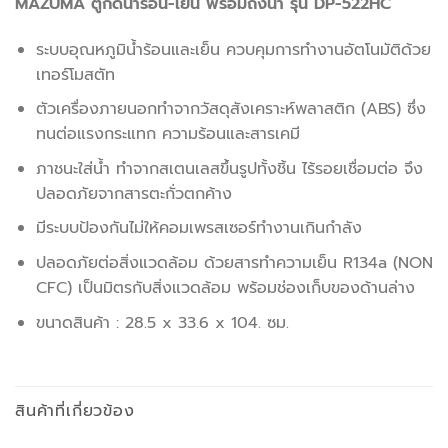
MAZUMA ตู้กดน้ำร้อน-เย็น พร้อมถังน้ำ รุ่น DP-522HC
ระบบอุณหภูมิน้ำร้อนและเย็น ควบคุมการทำงานอัตโนมัติด้วย
เทอร์โมสตัท
ตัวเครื่องภายนอกทำจากวัสดุสังเคราะห์พลาสติก (ABS) ซึ่ง
ทนต่อแรงกระแทก ความร้อนและสารเคมี
ภาชนะใส่น้ำ ทำจากสเตนเลสขึ้นรูปทั้งชิ้น ไร้รอยเชื่อมต่อ จึง
ปลอดภัยจากสารตะกั่วตกค้าง
มีระบบป้องกันไม่ให้คอมเพรสเซอร์ทำงานเกินกำลัง
ปลอดภัยต่อสิ่งแวดล้อม ด้วยสารทำความเย็น R134a (NON
CFC) เป็นมิตรกับสิ่งแวดล้อม พร้อมช่องเก็บของด้านล่าง
ขนาดสินค้า : 28.5 x 33.6 x 104. ซม.
สินค้าที่เกี่ยวข้อง