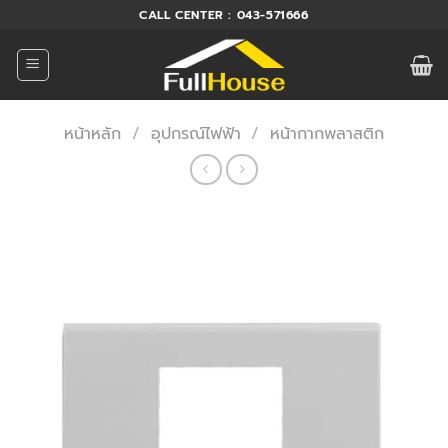
ข้าม
CALL CENTER : 043-571666
ไป
ยัง
เนื้อหา
หน้าหลัก
/
อุปกรณ์ไฟฟ้า
/
หน้ากากพลาสติก