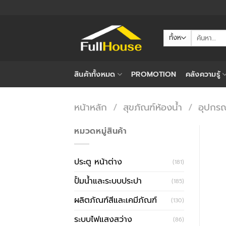
ข้าม
ไป
ยัง
ค้นหา:
เนื้อหา
สินค้าทั้งหมด
PROMOTION
คลังความรู้
หน้าหลัก
/
สุขภัณฑ์ห้องน้ำ
/
อุปกรณ
หมวดหมู่สินค้า
ประตู หน้าต่าง
(181)
ปั้มน้ำและระบบประปา
(185)
ผลิตภัณฑ์สีและเคมีภัณฑ์
(130)
ระบบไฟแสงสว่าง
(86)