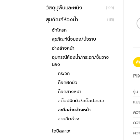
วัสดุปูพื้นและผนัง
(199)
สุขภัณฑ์ห้องน้ำ
(115)
ชักโครก
สุขภัณฑ์นั่งยอง/นั่งราบ
อ่างล้างหน้า
อุปกรณ์ห้องน้ำ/กระจก/ชั้นวาง
คำ
ของ
กระจก
PIX
ก๊อกฝักบัว
ก๊อกล้างหน้า
รุ่น
สต๊อปฝักบัว/สต๊อปวาล์ว
แบร
สะดืออ่างล้างหน้า
ควา
สายฉีดชำระ
คว
โถปัสสาวะ
ควา