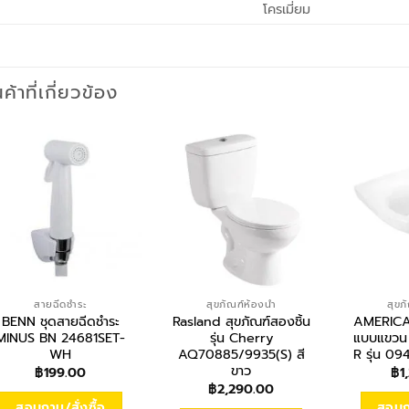
โครเมี่ยม
นค้าที่เกี่ยวข้อง
สายฉีดชำระ
สุขภัณฑ์ห้องน้ำ
สุขภ
BENN ชุดสายฉีดชำระ
Rasland สุขภัณฑ์สองชิ้น
AMERICAN
MINUS BN 24681SET-
รุ่น Cherry
แบบแขวน
WH
AQ70885/9935(S) สี
R รุ่น 0
ขาว
฿
199.00
฿
1
฿
2,290.00
สอบถาม/สั่งซื้อ
สอบถา