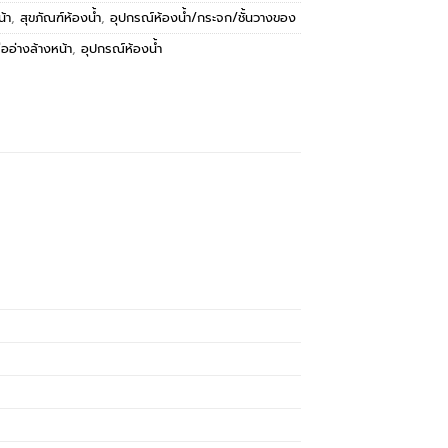
น้า
,
สุขภัณฑ์ห้องน้ำ
,
อุปกรณ์ห้องน้ำ/กระจก/ชั้นวางของ
ืออ่างล้างหน้า
,
อุปกรณ์ห้องน้ำ