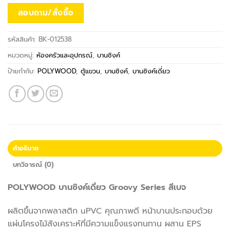
สอบถาม/สั่งซื้อ
รหัสสินค้า:
BK-012538
หมวดหมู่:
ห้องครัวและอุปกรณ์
,
บานซิงค์
ป้ายกำกับ:
POLYWOOD
,
ตู้แขวน
,
บานซิงค์
,
บานซิงค์เดี่ยว
คำอธิบาย
บทวิจารณ์ (0)
POLYWOOD บานซิงค์เดี่ยว Groovy Series สีเบจ
ผลิตขึ้นจากพลาสติก uPVC คุณภาพดี หน้าบานประกอบด้วย
แผ่นโครงไม้สังเคราะห์ที่มีความแข็งแรงทนทาน ผสาน EPS