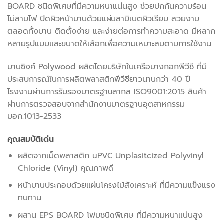
BOARD ชนิดพิเศษที่มีความหนาแน่นสูง ช่วยปกกันความร้อน
ไม่ลามไฟ ปิดผิวหน้าบานด้วยแผ่นลามิเนตผิวเรียบ สวยงาม
ตลอดทั้งบาน ติดตั้งง่าย และง่ายต่อการทำความสะอาด มีหลาก
หลายรูปแบบและขนาดให้เลือกเพื่อความเหมาะสมตามการใช้งาน
บานซิงค์ Polywood ผลิตโดยบริษัทในเครือบางกอกพีวีซี ที่มี
ประสบการณ์ในการผลิตพลาสติกพีวีซียาวนานกว่า 40 ปี
โรงงานผ่านการรับรองมาตรฐานสากล ISO9001:2015 สินค้า
ผ่านการตรวจสอบจากสำนักงานมาตรฐานอุตสาหกรรม
มอก.1013-2533
คุณสมบัติเด่น
ผลิตจากเม็ดพลาสติก uPVC Unplasitcized Polyvinyl
Chloride (Vinyl) คุณภาพดี
หน้าบานประกอบด้วยแผ่นโครงไม้สังเคราะห์ ที่มีความแข็งแรง
ทนทาน
ผสาน EPS BOARD โฟมชนิดพิเศษ ที่มีความหนาแน่นสูง