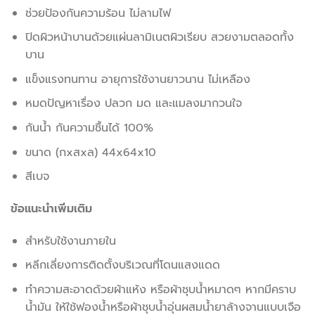
ช่วยป้องกันความร้อน ไม่ลามไฟ
ปิดผิวหน้าบานด้วยแผ่นลามิเนตผิวเรียบ สวยงามตลอดทั้ง
บาน
แข็งแรงทนทาน อายุการใช้งานยาวนาน ไม่เหลือง
หมดปัญหาเรื่อง ปลวก มด และแมลงมากวนใจ
กันน้ำ กันความชื้นได้ 100%
ขนาด (กxสxล) 44x64x10
สีเบจ
ข้อแนะนำเพิ่มเติม
สำหรับใช้งานภายใน
หลีกเลี่ยงการติดตั้งบริเวณที่โดนแสงแดด
ทำความสะอาดด้วยผ้าแห้ง หรือผ้าชุบน้ำหมาดๆ หากมีคราบ
น้ำมัน ให้ใช้ฟองน้ำหรือผ้าชุบน้ำอุ่นผสมน้ำยาล้างจานแบบเจือ