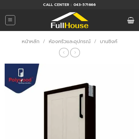
ข้าม
CALL CENTER : 043-571666
ไป
ยัง
เนื้อหา
หน้าหลัก
/
ห้องครัวและอุปกรณ์
/
บานซิงค์