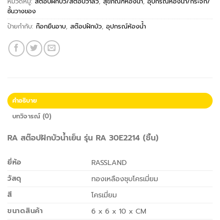
หมวดหมู่:
สต๊อปฝักบัว/สต๊อปวาล์ว
,
สุขภัณฑ์ห้องน้ำ
,
อุปกรณ์ห้องน้ำ/กระจก/
ชั้นวางของ
ป้ายกำกับ:
ก๊อกยืนอาบ
,
สต๊อปฝักบัว
,
อุปกรณ์ห้องน้ำ
คำอธิบาย
บทวิจารณ์ (0)
RA สต๊อปฝักบัวน้ำเย็น รุ่น RA 30E2214 (ชิ้น)
ยี่ห้อ
RASSLAND
วัสดุ
ทองเหลืองชุบโครเมี่ยม
สี
โครเมี่ยม
ขนาดสินค้า
6 x 6 x 10 x CM