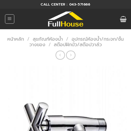
ข้าม
CALL CENTER : 043-571666
ไป
ยัง
เนื้อหา
หน้าหลัก
/
สุขภัณฑ์ห้องน้ำ
/
อุปกรณ์ห้องน้ำ/กระจก/ชั้น
วางของ
/
สต๊อปฝักบัว/สต๊อปวาล์ว