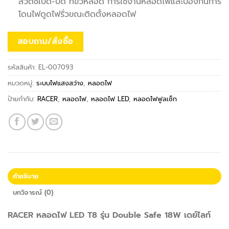
สวิตช์เปิด-ปิด ที่ขั้วหลอด การใช้งานหลอดไฟและป้องกันการ
โดนไฟดูดไฟรั่วขณะติดตั้งหลอดไฟ
สอบถาม/สั่งซื้อ
รหัสสินค้า:
EL-007093
หมวดหมู่:
ระบบไฟแสงสว่าง
,
หลอดไฟ
ป้ายกำกับ:
RACER
,
หลอดไฟ
,
หลอดไฟ LED
,
หลอดไฟฟูลเซ็ท
คำอธิบาย
บทวิจารณ์ (0)
RACER หลอดไฟ LED T8 รุ่น Double Safe 18W เดย์ไลท์