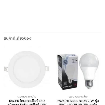
สินค้าที่เกี่ยวข้อง
ระบบไฟแสงสว่าง
ระบบไฟแสงสว่าง
RACER โคมดาวน์ไลท์ LED
IWACHI หลอด BLUB 7 W รุ่น
หน้ากลม ฝังฝ้า เดย์ไลท์ 12W
IWC-LED-BLUB-7W วอร์ม