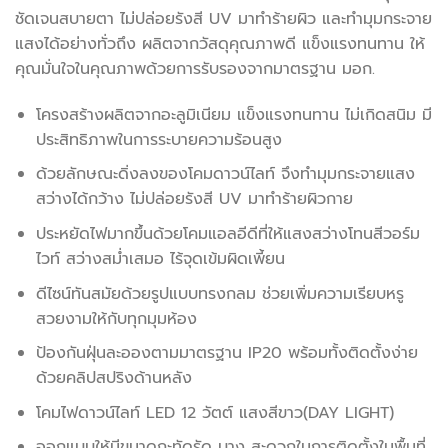
ชัดเจนสบายตา ไม่ปล่อยรังสี UV มาทำร้ายผิว และทำมุมกระจาย
แสงได้อย่างทั่วถึง ผลิตจากวัสดุคุณภาพดี แข็งแรงทนทาน ให้
คุณมั่นใจในคุณภาพด้วยการรับรองจากมาตรฐาน มอก.
โครงสร้างผลิตจากอะลูมิเนียม แข็งแรงทนทาน ไม่เกิดสนิม มี
ประสิทธิภาพในการระบายความร้อนสูง
ด้วยลักษณะดิ่งลงของโคมดาวน์ไลท์ จึงทำมุมกระจายแสง
สว่างได้กว้าง ไม่ปล่อยรังสี UV มาทำร้ายผิวกาย
ประหยัดไฟมากขึ้นด้วยโคมแอลอีดีที่ให้แสงสว่างโทนสีวอร์ม
ไวท์ สว่างสม่ำเสมอ ไร้จุดเข้มผิดเพี้ยน
ดีไซน์ทันสมัยด้วยรูปแบบทรงกลม ช่วยเพิ่มความเรียบหรู
สวยงามให้กับทุกมุมห้อง
ป้องกันฝุ่นละอองตามมาตรฐาน IP20 พร้อมทั้งติดตั้งง่าย
ด้วยคลิปสปริงด้านหลัง
โคมไฟดาวน์ไลท์ LED 12 วัตต์ แสงสีขาว(DAY LIGHT)
ออกแบบให้มีขนาดกะทัดรัด บาง สะดวกในการติดตั้งในพื้นที่