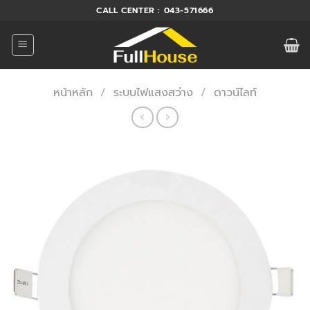
ข้าม
CALL CENTER : 043-571666
ไป
ยัง
เนื้อหา
หน้าหลัก
/
ระบบไฟแสงสว่าง
/
ดาวน์ไลท์