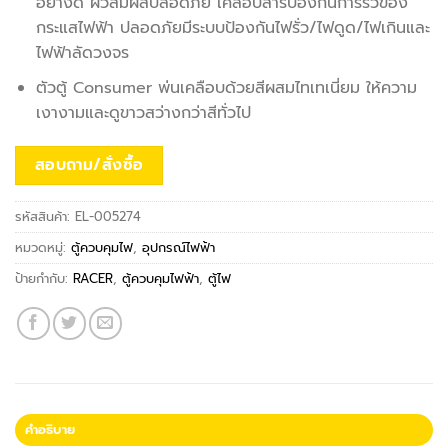
อย่างดี ผิวสัมผัสปลอดภัย เคลือบสารป้องกันการรั่วของ
กระแสไฟฟ้า ปลอดภัยมีระบบป้องกันไฟรั่ว/ไฟดูด/ไฟเกินและ
ไฟฟ้าลัดวงจร
ตัวตู้ Consumer พ่นเคลือบด้วยสีผสมไทเทเนี่ยม ให้ความ
เงางามและดูขาวสว่างกว่าสีทั่วไป
สอบถาม/สั่งซื้อ
รหัสสินค้า:
EL-005274
หมวดหมู่:
ตู้ควบคุมไฟ
,
อุปกรณ์ไฟฟ้า
ป้ายกำกับ:
RACER
,
ตู้ควบคุมไฟฟ้า
,
ตู้ไฟ
คำอธิบาย