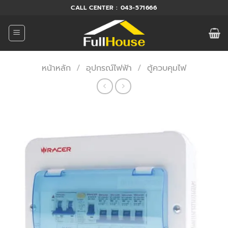
ข้าม
CALL CENTER : 043-571666
ไป
ยัง
เนื้อหา
หน้าหลัก
/
อุปกรณ์ไฟฟ้า
/
ตู้ควบคุมไฟ