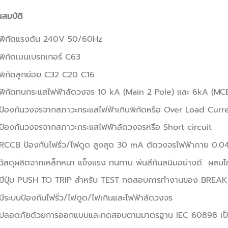
สมบัติ
พิกัดแรงดัน 240V 50/60Hz
พิกัดเมนเบรกเกอร์ C63
พิกัดลูกย่อย C32 C20 C16
พิกัดทนกระแสไฟฟ้าลัดวงจร 10 kA (Main 2 Pole) และ 6kA (MCB
ป้องกันวงจรจากสภาวะกระแสไฟฟ้าเกินพิกัดหรือ Over Load Curr
ป้องกันวงจรจากสภาวะกระแสไฟฟ้าลัดวงจรหรือ Short circuit
RCCB ป้องกันไฟรั่ว/ไฟดูด สูงสุด 30 mA ตัดวงจรไฟฟ้าภาย 0.04 
วัสดุผลิตจากเหล็กหนา แข็งแรง ทนทาน พ่นสีกันสนิมอย่างดี ผสมไท
มีปุ่ม PUSH TO TRIP สำหรับ TEST ทดสอบการทำงานของ BREA
มีระบบป้องกันไฟรั่ว/ไฟดูด/ไฟเกินและไฟฟ้าลัดวงจร
ปลอดภัยด้วยการออกแบบและทดสอบตามมาตรฐาน IEC 60898 เป็นมาต