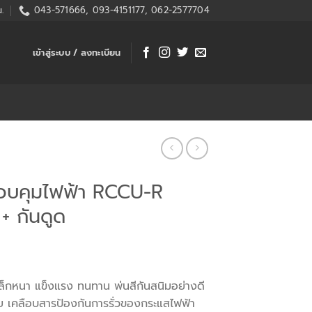
.
043-571666, 093-4151177, 062-2577704
เข้าสู่ระบบ / ลงทะเบียน
ควบคุมไฟฟ้า RCCU-R
+ กันดูด
หล็กหนา แข็งแรง ทนทาน พ่นสีกันสนิมอย่างดี
ย เคลือบสารป้องกันการรั่วของกระแสไฟฟ้า