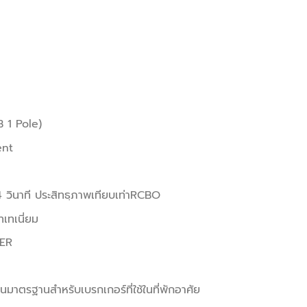
 1 Pole)
ent
วินาที ประสิทธฺภาพเทียบเท่าRCBO
เทเนี่ยม
KER
รฐานสำหรับเบรกเกอร์ที่ใช้ในที่พักอาศัย