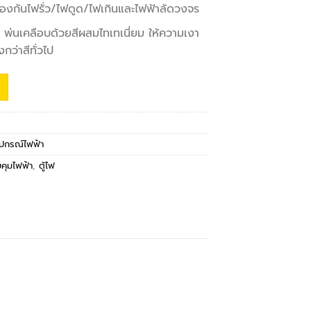
องกันไฟรั่ว/ไฟดูด/ไฟเกินและไฟฟ้าลัดวงจร
 พ่นเคลือบด้วยสีผสมไทเทเนี่ยม ให้ความเงา
กว่าสีทั่วไป
ุปกรณ์ไฟฟ้า
บคุมไฟฟ้า
,
ตู้ไฟ