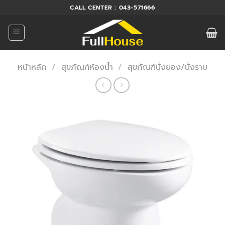
ข้าม
CALL CENTER : 043-571666
ไป
ยัง
เนื้อหา
หน้าหลัก
/
สุขภัณฑ์ห้องน้ำ
/
สุขภัณฑ์นั่งยอง/นั่งราบ