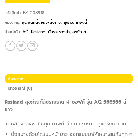
รหัสสินค้า:
BK-008918
หมวดหมู่:
สุขภัณฑ์นั่งยอง/นั่งราบ
,
สุขภัณฑ์ห้องน้ำ
ป้ายกำกับ:
AQ
,
Rasland
,
นั่งราบราดน้ำ
,
สุขภัณฑ์
คำอธิบาย
บทวิจารณ์ (0)
Rasland สุขภัณฑ์นั่งราบราด ฝาซอฟท์ รุ่น AQ 566566 สี
ขาว
ผลิตจากเซรามิกคุณภาพดี มีความเงางาม ดูแลรักษาง่าย
นั่งสบายด้วยโถแบบหน้ายาว ออกแบบมาให้เหมาะสมกับทุก ๆ