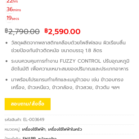
22
hrs
36
mins
19
secs
Original
Current
2,790.00
2,590.00
฿
฿
price
price
วัสดุผลิตจากพลาสติกเคลือบด้วยโพลีฟลอน ผิวเรียบลื่น
was:
is:
ช่วยป้องกันข้าวติดหม้อ ขนาดบรรจุ 1.8 ลิตร
฿2,790.00.
฿2,590.00.
ระบบควบคุมการทำงาน FUZZY CONTROL ปรับอุณหภูมิ
อัตโนมัติ เพื่อความเหมาะสมของปริมาณและประเภทอาหาร
มาพร้อมโปรแกรมทำเค้กและเมนูข้าวอบ เช่น ข้าวอบทรง
เครื่อง, ข้าวเหนียว, ข้าวกล้อง, ข้าวสวย, ข้าวต้ม ฯลฯ
สอบถาม/สั่งซื้อ
รหัสสินค้า:
EL-003649
หมวดหมู่:
เครื่องใช้ไฟฟ้า
,
เครื่องใช้ไฟฟ้าในครัว
ป้ายกำกับ:
SHARP
,
หม้อหุงข้าว