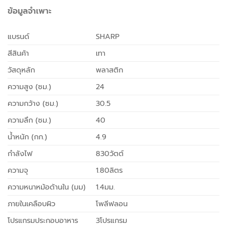
ข้อมูลจำเพาะ
แบรนด์
SHARP
สีสินค้า
เทา
วัสดุหลัก
พลาสติก
ความสูง (ซม.)
24
ความกว้าง (ซม.)
30.5
ความลึก (ซม.)
40
น้ำหนัก (กก.)
4.9
กำลังไฟ
830วัตต์
ความจุ
1.80ลิตร
ความหนาหม้อด้านใน (มม)
1.4มม.
ภายในเคลือบผิว
โพลีฟลอน
โปรแกรมประกอบอาหาร
3โปรแกรม