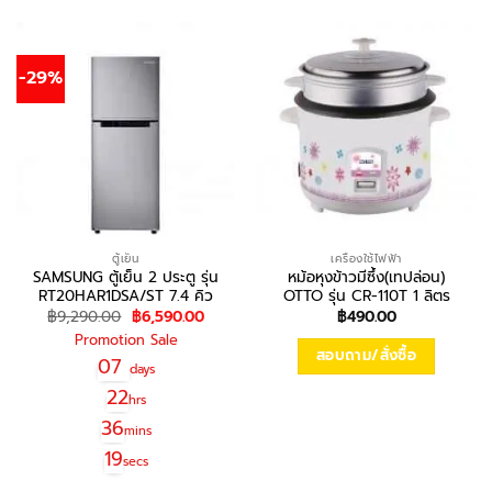
-29%
ตู้เย็น
เครื่องใช้ไฟฟ้า
SAMSUNG ตู้เย็น 2 ประตู รุ่น
หม้อหุงข้าวมีซึ้ง(เทปล่อน)
RT20HAR1DSA/ST 7.4 คิว
OTTO รุ่น CR-110T 1 ลิตร
Original
Current
฿
9,290.00
฿
6,590.00
฿
490.00
price
price
Promotion Sale
was:
is:
สอบถาม/สั่งซื้อ
฿9,290.00.
฿6,590.00.
07
days
22
hrs
36
mins
19
secs