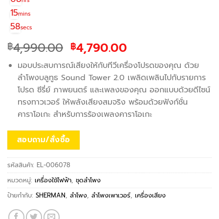
hrs
15
mins
58
secs
Original
Current
4,990.00
4,790.00
฿
฿
price
price
มอบประสบการณ์เสียงให้กับทีวีเครื่องโปรดของคุณ ด้วย
was:
is:
ลำโพงบลูทูธ Sound Tower 2.0 เพลิดเพลินไปกับรายการ
฿4,990.00.
฿4,790.00.
โปรด ซีรี่ย์ ภาพยนตร์ และเพลงของคุณ ออกแบบด้วยดีไซน์
ทรงทาวเวอร์ ให้พลังเสียงสมจริง พร้อมด้วยฟังก์ชั่น
คาราโอเกะ สำหรับการร้องเพลงคาราโอเกะ
สอบถาม/สั่งซื้อ
รหัสสินค้า:
EL-006078
หมวดหมู่:
เครื่องใช้ไฟฟ้า
,
ชุดลำโพง
ป้ายกำกับ:
SHERMAN
,
ลำโพง
,
ลำโพงเพาเวอร์
,
เครื่องเสียง