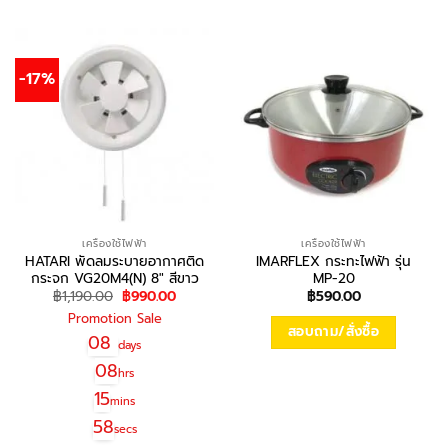
-17%
เครื่องใช้ไฟฟ้า
เครื่องใช้ไฟฟ้า
HATARI พัดลมระบายอากาศติด
IMARFLEX กระทะไฟฟ้า รุ่น
กระจก VG20M4(N) 8″ สีขาว
MP-20
Original
Current
฿
1,190.00
฿
990.00
฿
590.00
price
price
Promotion Sale
was:
is:
สอบถาม/สั่งซื้อ
฿1,190.00.
฿990.00.
08
days
08
hrs
15
mins
58
secs