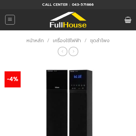
ข้าม
CALL CENTER : 043-571666
ไป
ยัง
เนื้อหา
หน้าหลัก
/
เครื่องใช้ไฟฟ้า
/
ชุดลำโพง
-4%