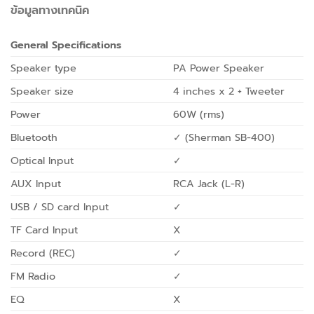
ข้อมูลทางเทคนิค
General Specifications
Speaker type
PA Power Speaker
Speaker size
4 inches x 2 + Tweeter
Power
60W (rms)
Bluetooth
✓ (Sherman SB-400)
Optical Input
✓
AUX Input
RCA Jack (L-R)
USB / SD card Input
✓
TF Card Input
X
Record (REC)
✓
FM Radio
✓
EQ
X