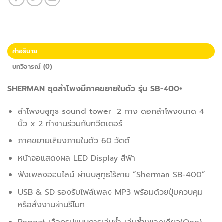
คำอธิบาย
บทวิจารณ์ (0)
SHERMAN ชุดลำโพงมีภาคขยายในตัว รุ่น SB-400+
ลำโพงบลูทูธ sound tower 2 ทาง ดอกลำโพงขนาด 4
นิ้ว x 2 ทำงานร่วมกับทวีตเตอร์
ภาคขยายเสียงภายในตัว 60 วัตต์
หน้าจอแสดงผล LED Display สีฟ้า
ฟังเพลงออนไลน์ ผ่านบลูทูธไร้สาย “Sherman SB-400”
USB & SD รองรับไฟล์เพลง MP3 พร้อมด้วยปุ่มควบคุม
หรือสั่งงานผ่านรีโมท
Repeat เลือกรูปแบบการเล่นซ้ำ เล่นซ้ำเพลงเดียว(One),