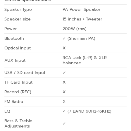
Speaker type
PA Power Speaker
Speaker size
15 inches + Tweeter
Power
200W (rms)
Bluetooth
✓ (Sherman PA)
Optical Input
X
RCA Jack (L-R) & XLR
AUX Input
balanced
USB / SD card Input
✓
TF Card Input
X
Record (REC)
X
FM Radio
X
EQ
✓ (7 BAND 60Hz-16KHz)
Bass & Treble
✓
Adjustments