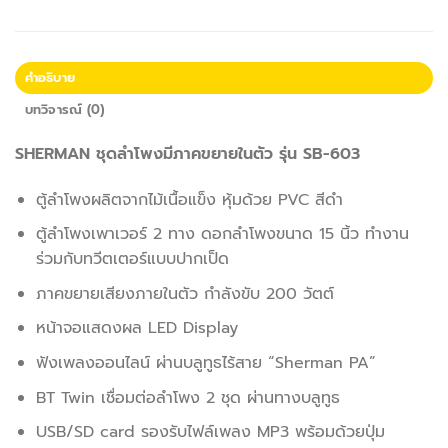
คำอธิบาย
บทวิจารณ์ (0)
SHERMAN ชุดลำโพงมีภาคขยายในตัว รุ่น SB-603
ตู้ลำโพงผลิตจากไม้เนื้อแข็ง หุ้มด้วย PVC สีดำ
ตู้ลำโพงเพาเวอร์ 2 ทาง ดอกลำโพงขนาด 15 นิ้ว ทำงาน
ร่วมกับทวีตเตอร์แบบปากเป็ด
ภาคขยายเสียงภายในตัว กำลังขับ 200 วัตต์
หน้าจอแสดงผล LED Display
ฟังเพลงออนไลน์ ผ่านบลูทูธไร้สาย “Sherman PA”
BT Twin เชื่อมต่อลำโพง 2 ชุด ผ่านทางบลูทูธ
USB/SD card รองรับไฟล์เพลง MP3 พร้อมด้วยปุ่ม