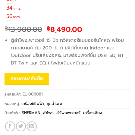
hrs
34
mins
56
secs
Original
Current
13,900.00
8,490.00
฿
฿
price
price
ตู้ลำโพงเพาเวอร์ 15 นิ้ว ทวีสเตอร์แบบฮอร์นโหลด พร้อม
was:
is:
ภาคขยายในตัว 200 วัตต์ ใช้ได้ทั้งงาน Indoor และ
฿13,900.00.
฿8,490.00.
Outdoor ปรับเสียงอิสระ มาพร้อมฟังก์ชั่น USB, SD, BT ,
BT Twin และ EQ ให้พลังเสียงหนักแน่น
สอบถาม/สั่งซื้อ
รหัสสินค้า:
EL-006081
หมวดหมู่:
เครื่องใช้ไฟฟ้า
,
ชุดลำโพง
ป้ายกำกับ:
SHERMAN
,
ลำโพง
,
ลำโพงเพาเวอร์
,
เครื่องเสียง