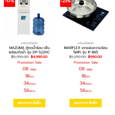
-17%
-23%
เครื่องใช้ไฟฟ้า
เครื่องใช้ไฟฟ้า
MAZUMA ตู้กดน้ำร้อน-เย็น
IMARFLEX เตาแผ่นความร้อน
พร้อมถังน้ำ รุ่น DP-522HC
ไฟฟ้า รุ่น IF-865
Original
Current
Original
Current
฿
5,990.00
฿
4,990.00
฿
1,290.00
฿
990.00
price
price
price
price
Promotion Sale
Promotion Sale
was:
is:
was:
is:
฿5,990.00.
฿4,990.00.
฿1,290.00.
฿990.00
08
08
days
days
18
18
hrs
hrs
34
34
mins
mins
56
56
secs
secs
สอบถาม/สั่งซื้อ
สอบถาม/สั่งซื้อ