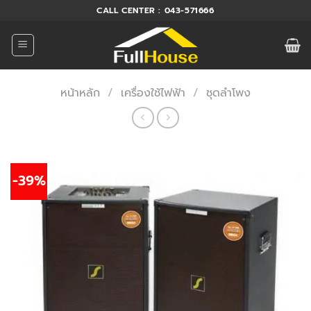
ข้าม
CALL CENTER : 043-571666
ไป
ยัง
เนื้อหา
หน้าหลัก
/
เครื่องใช้ไฟฟ้า
/
ชุดลำโพง
-39%