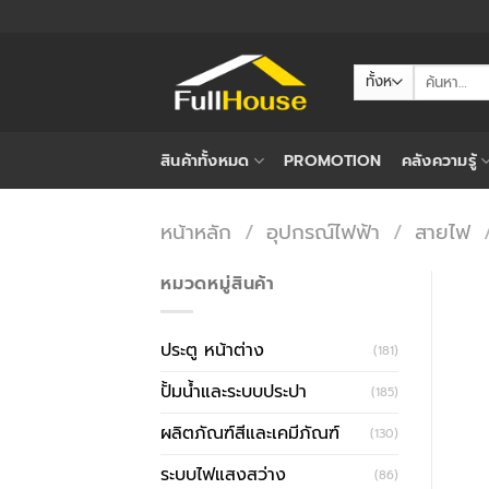
ข้าม
ไป
ยัง
ค้นหา:
เนื้อหา
สินค้าทั้งหมด
PROMOTION
คลังความรู้
หน้าหลัก
/
อุปกรณ์ไฟฟ้า
/
สายไฟ
หมวดหมู่สินค้า
ประตู หน้าต่าง
(181)
ปั้มน้ำและระบบประปา
(185)
ผลิตภัณฑ์สีและเคมีภัณฑ์
(130)
ระบบไฟแสงสว่าง
(86)