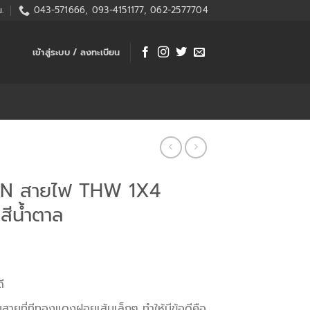
.
043-571666, 093-4151177, 062-2577704
เข้าสู่ระบบ / ลงทะเบียน
ON สายไฟ THW 1X4
ีน้ำตาล
ี
สายที่ทีทองแดงฝอยเส้นเล็กๆ ทำให้มีข้อดีคือ