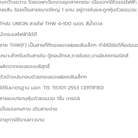
่างกว้างขวาง โดยเฉพาะโรงงานอุตสาหกรรม เนื่องจากใช้วงจรไฟฟ
ยเส้น ร้อยเป็นสายขนาดใหญ่ 1 แกน อยู่ภายในและถูกหุ้มด้วยฉนวน อี
THAI UNION สายไฟ THW 4×100 เมตร สีน้ำตาล
นำกระแสไฟฟ้าได้ดี
สาย THW(F) เป็นสายที่ทีทองแดงฝอยเส้นเล็กๆ ทำให้มีข้อดีคืออ่อนต
เหมาะสำหรับเดินสายใน ตู้คอนโทรล,ภายในรถ,งานอิเลคทรอนิคส์
ผลิตจากทองแดงบริสุทธิ์
ตัวนำจะประกอบด้วยทองแดงฝอยเส้นเล็กๆ
ได้รับมาตรฐาน มอก. TIS TIS101-2553 CERTIFIED
สายแบบ1แกนหุ้มด้วยฉนวน 1ชั้น เกรดA
แข็งแรงทนทาน เดินสายง่าย
อายุการใช้งานยาวนาน