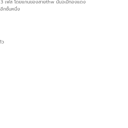
้า 3 เฟส โดยแกนของสายthw นั้นจะมีทองแดง
กชั้นหนึ่ง
ัว