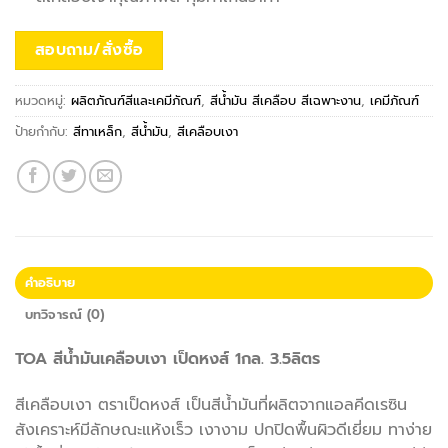
สอบถาม/สั่งซื้อ
หมวดหมู่:
ผลิตภัณฑ์สีและเคมีภัณฑ์
,
สีน้ำมัน สีเคลือบ สีเฉพาะงาน
,
เคมีภัณฑ์
ป้ายกำกับ:
สีทาเหล็ก
,
สีน้ำมัน
,
สีเคลือบเงา
คำอธิบาย
บทวิจารณ์ (0)
TOA สีน้ำมันเคลือบเงา เป็ดหงส์ 1กล. 3.5ลิตร
สีเคลือบเงา ตราเป็ดหงส์ เป็นสีน้ำมันที่ผลิตจากแอลคีดเรซิน
สังเคราะห์มีลักษณะแห้งเร็ว เงางาม ปกปิดพื้นผิวดีเยี่ยม ทาง่าย