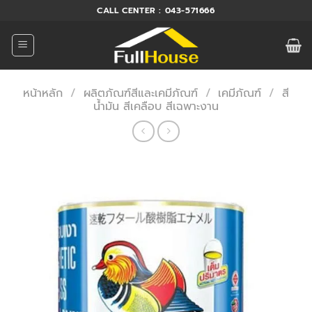
ข้าม
CALL CENTER : 043-571666
ไป
ยัง
เนื้อหา
หน้าหลัก
/
ผลิตภัณฑ์สีและเคมีภัณฑ์
/
เคมีภัณฑ์
/
สี
น้ำมัน สีเคลือบ สีเฉพาะงาน