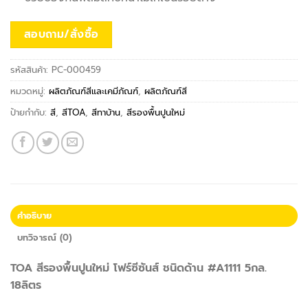
สอบถาม/สั่งซื้อ
รหัสสินค้า:
PC-000459
หมวดหมู่:
ผลิตภัณฑ์สีและเคมีภัณฑ์
,
ผลิตภัณฑ์สี
ป้ายกำกับ:
สี
,
สีTOA
,
สีทาบ้าน
,
สีรองพื้นปูนใหม่
คำอธิบาย
บทวิจารณ์ (0)
TOA สีรองพื้นปูนใหม่ โฟร์ซีซันส์ ชนิดด้าน #A1111 5กล.
18ลิตร