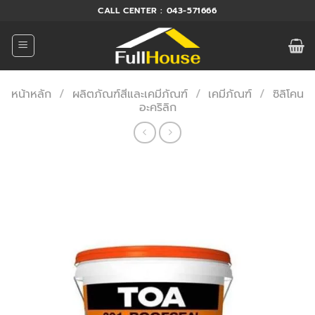
ข้าม
CALL CENTER : 043-571666
ไป
ยัง
เนื้อหา
หน้าหลัก
/
ผลิตภัณฑ์สีและเคมีภัณฑ์
/
เคมีภัณฑ์
/
ซิลิโคน
อะคริลิก