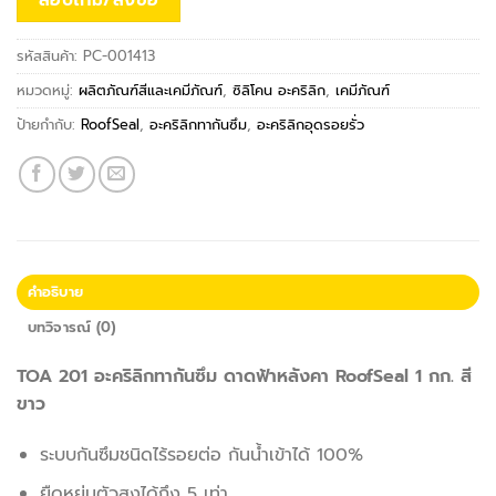
รหัสสินค้า:
PC-001413
หมวดหมู่:
ผลิตภัณฑ์สีและเคมีภัณฑ์
,
ซิลิโคน อะคริลิก
,
เคมีภัณฑ์
ป้ายกำกับ:
RoofSeal
,
อะคริลิกทากันซึม
,
อะคริลิกอุดรอยรั่ว
คำอธิบาย
บทวิจารณ์ (0)
TOA 201 อะคริลิกทากันซึม ดาดฟ้าหลังคา RoofSeal 1 กก. สี
ขาว
ระบบกันซึมชนิดไร้รอยต่อ กันน้ำเข้าได้ 100%
ยืดหยุ่นตัวสูงได้ถึง 5 เท่า