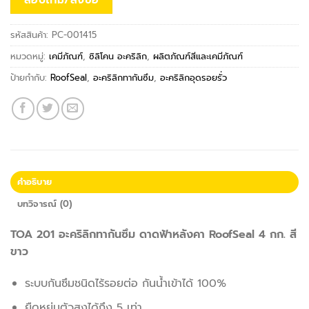
รหัสสินค้า:
PC-001415
หมวดหมู่:
เคมีภัณฑ์
,
ซิลิโคน อะคริลิก
,
ผลิตภัณฑ์สีและเคมีภัณฑ์
ป้ายกำกับ:
RoofSeal
,
อะคริลิกทากันซึม
,
อะคริลิกอุดรอยรั่ว
คำอธิบาย
บทวิจารณ์ (0)
TOA 201 อะคริลิกทากันซึม ดาดฟ้าหลังคา RoofSeal 4 กก. สี
ขาว
ระบบกันซึมชนิดไร้รอยต่อ กันน้ำเข้าได้ 100%
ยืดหยุ่นตัวสูงได้ถึง 5 เท่า