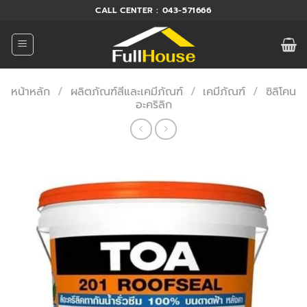
ข้าม
CALL CENTER : 043-571666
ไป
ยัง
เนื้อหา
หน้าหลัก
/
ผลิตภัณฑ์สีและเคมีภัณฑ์
/
เคมีภัณฑ์
/
ซิลิโคน
อะคริลิก