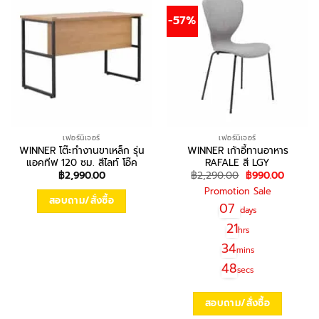
-57%
เฟอร์นิเจอร์
เฟอร์นิเจอร์
WINNER โต๊ะทำงานขาเหล็ก รุ่น
WINNER เก้าอี้ทานอาหาร
แอคทีฟ 120 ซม. สีไลท์ โอ๊ค
RAFALE สี LGY
Original
Current
฿
2,990.00
฿
2,290.00
฿
990.00
price
price
Promotion Sale
was:
is:
สอบถาม/สั่งซื้อ
฿2,290.00.
฿990.0
07
days
21
hrs
34
mins
48
secs
สอบถาม/สั่งซื้อ