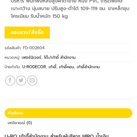
บริหาร พนักพิงหลังสูงผ้าตาข่าย หนัง PVC เกรดพิเศษ
เบาะกว้าง นุ่มสบาย ปรับสูง-ต่ำได้ 109-119 ซม. ขาเหล็กชุบ
โครเมียม รับน้ำหนัก 150 kg.
สอบถาม/สั่งซื้อ
รหัสสินค้า:
FD-002604
หมวดหมู่:
เฟอร์นิเจอร์
,
โต๊ะ/เก้าอี้ สำนักงาน
ป้ายกำกับ:
U-RODECOR
,
เก้าอี้
,
เก้าอี้คอม
,
เก้าอี้สำนักงาน
คำอธิบาย
บทวิจารณ์ (0)
U-RO เก้าอี้สำนักงาน สำหรับผู้บริหาร HIRO น้ำเงิน