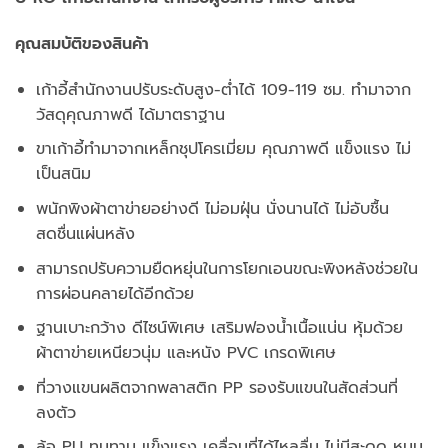
คุณสมบัติของสินค้า
เก้าอี้สำนักงานปรับระดับสูง-ต่ำได้ 109-119 ซม. ทำมาจาก
วัสดุคุณภาพดี ได้มาตราฐาน
ขาเก้าอี้ทำมาจากเหล็กชุปโครเมี่ยม คุณภาพดี แข็งแรง ไม่
เป็นสนิม
พนักพิงผ้าตาข่ายอย่างดี ไม่อมฝุ่น นั่งนานได้ ไม่อับชื้น
สดชื่นแผ่นหลัง
สามารถปรับความยืดหยุ่นในการโยกเอนขณะพิงหลังช่วยใน
การผ่อนคลายได้อีกด้วย
ฐานเบาะกว้าง ดีไซน์พิเศษ เสริมฟองน้ำเนื้อแน่น หุ้มด้วย
ผ้าตาข่ายเหนียวนุ่ม และหนัง PVC เกรดพิเศษ
ที่วางแขนผลิตจากพลาสติก PP รองรับแขนในสัดส่วนที่
ลงตัว
ล้อ PU ทนทาน แข็งแรง เคลื่อนที่ได้ไหลลื่น ไม่มีสะดุด หมุน