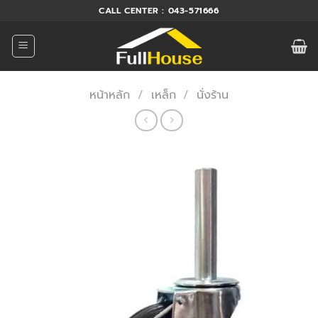
ข้าม
CALL CENTER : 043-571666
ไป
ยัง
เนื้อหา
หน้าหลัก
/
เหล็ก
/
นั่งร้าน