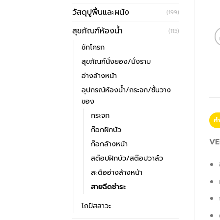
วัสดุปูพื้นและผนัง
(199)
สุขภัณฑ์ห้องน้ำ
(115)
ชักโครก
สุขภัณฑ์นั่งยอง/นั่งราบ
อ่างล้างหน้า
อุปกรณ์ห้องน้ำ/กระจก/ชั้นวาง
ของ
กระจก
คำ
ก๊อกฝักบัว
VE
ก๊อกล้างหน้า
สต๊อปฝักบัว/สต๊อปวาล์ว
สะดืออ่างล้างหน้า
สายฉีดชำระ
โถปัสสาวะ