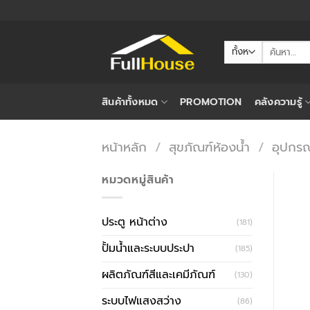
ข้าม
ไป
ยัง
ค้นหา:
เนื้อหา
สินค้าทั้งหมด
PROMOTION
คลังความรู้
หน้าหลัก
/
สุขภัณฑ์ห้องน้ำ
/
อุปกรณ
หมวดหมู่สินค้า
ประตู หน้าต่าง
(181)
ปั้มน้ำและระบบประปา
(185)
ผลิตภัณฑ์สีและเคมีภัณฑ์
(130)
ระบบไฟแสงสว่าง
(86)