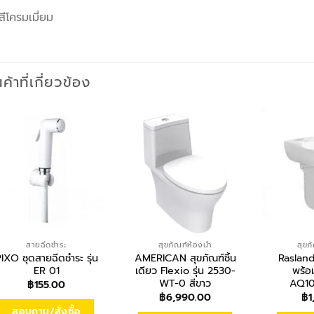
สีโครมเมี่ยม
นค้าที่เกี่ยวข้อง
สายฉีดชำระ
สุขภัณฑ์ห้องน้ำ
สุขภ
IXO ชุดสายฉีดชำระ รุ่น
AMERICAN สุขภัณฑ์ชิ้น
Rasland
ER 01
เดียว Flexio รุ่น 2530-
พร้อม
WT-0 สีขาว
AQ10
฿
155.00
฿
6,990.00
฿
1
สอบถาม/สั่งซื้อ