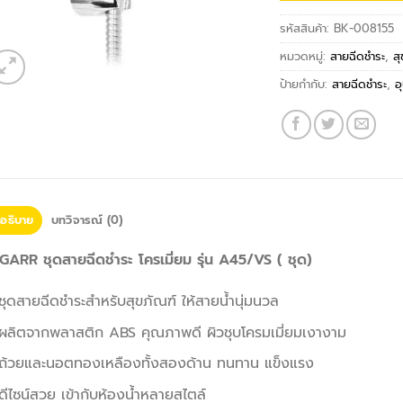
รหัสสินค้า:
BK-008155
หมวดหมู่:
สายฉีดชำระ
,
ส
ป้ายกำกับ:
สายฉีดชำระ
,
อ
อธิบาย
บทวิจารณ์ (0)
GARR ชุดสายฉีดชำระ โครเมี่ยม รุ่น A45/VS ( ชุด)
ชุดสายฉีดชำระสำหรับสุขภัณฑ์ ให้สายน้ำนุ่มนวล
ผลิตจากพลาสติก ABS คุณภาพดี ผิวชุบโครมเมี่ยมเงางาม
ถ้วยและนอตทองเหลืองทั้งสองด้าน ทนทาน แข็งแรง
ดีไซน์สวย เข้ากับห้องน้ำหลายสไตล์