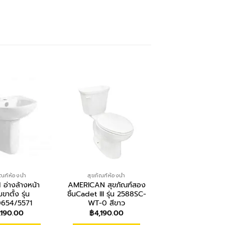
ัณฑ์ห้องน้ำ
สุขภัณฑ์ห้องน้ำ
สุขภัณฑ์ห้องน้ำ
 อ่างล้างหน้า
AMERICAN สุขภัณฑ์สอง
AMERICAN สุขภั
ขาตั้ง รุ่น
ชิ้นCadet III รุ่น 2588SC-
ชิ้น แบบกด รุ
654/5571
WT-0 สีขาว
2697SCW-WT-0 
,190.00
฿
4,190.00
฿
2,790.00